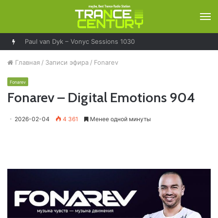
М
Главная
/
Записи эфира
/
Fonarev
Fonarev
Fonarev – Digital Emotions 904
2026-02-04
4 361
Менее одной минуты