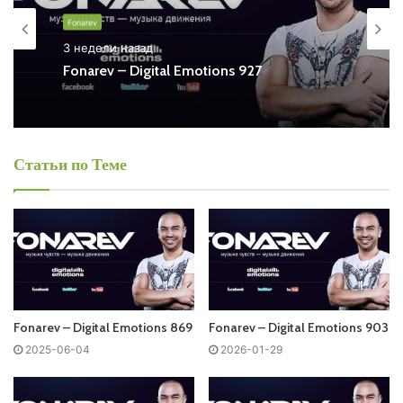
Digital Emotions Free Listen and Download MP3
Fonarev
Ближайший эфир:
3 недели назад
Fonarev – Digital Emotions 927
Четверг
Fonarev - Digital Emotions
Статьи по Теме
Запись выпусков
Слушай и добавляй плейлист VK:
Fonarev – Digital Emotions 869
Fonarev – Digital Emotions 903
Tracklist:
2025-06-04
2026-01-29
No playlist