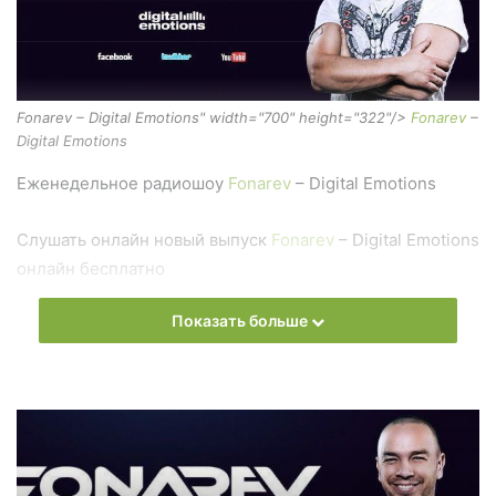
Fonarev – Digital Emotions" width="700" height="322"/>
Fonarev
–
Digital Emotions
Еженедельное радиошоу
Fonarev
– Digital Emotions
Слушать онлайн новый выпуск
Fonarev
– Digital Emotions
онлайн бесплатно
Показать больше
На сайте
Trance Century Radio
Вы можете бесплатно
слушать онлайн песни и радиошоу
Fonarev
– Digital
Emotions в формате mp3. Лучшая музыкальная подборка
и альбомы исполнителя fonarev.
Also you can find all episodes of radioshow
Fonarev
–