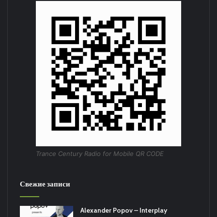
Trance Century Radio for Mobile QR CODE
Свежие записи
Alexander Popov – Interplay