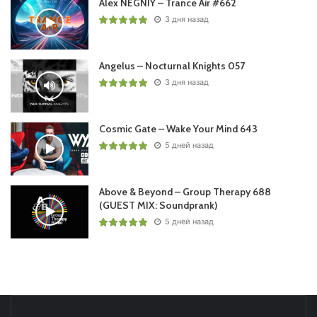
Alex NEGNIY – Trance Air #662
3 дня назад
Angelus – Nocturnal Knights 057
3 дня назад
Cosmic Gate – Wake Your Mind 643
5 дней назад
Above & Beyond – Group Therapy 688
(GUEST MIX: Soundprank)
5 дней назад