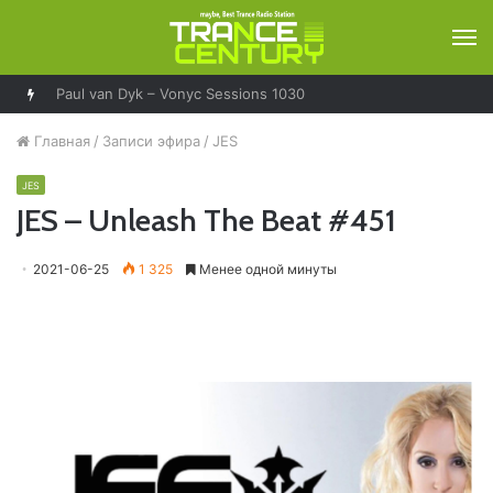
М
Paul van Dyk – Vonyc Sessions 1030
Главная
/
Записи эфира
/
JES
JES
JES – Unleash The Beat #451
2021-06-25
1 325
Менее одной минуты