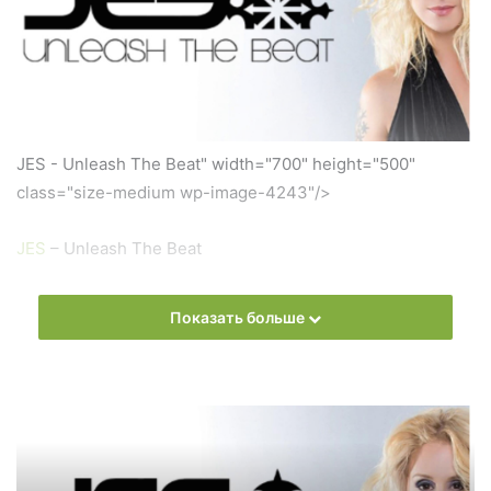
JES - Unleash The Beat" width="700" height="500"
class="size-medium wp-image-4243"/>
JES
– Unleash The Beat
Слушать онлайн новый выпуск
JES
– Unleash The Beat
Показать больше
онлайн бесплатно
На сайте
Trance Century Radio
Вы можете бесплатно
слушать онлайн песни и радиошоу
JES
– Unleash The
Beat в формате mp3. Лучшая музыкальная подборка и
альбомы исполнителя
JES
.