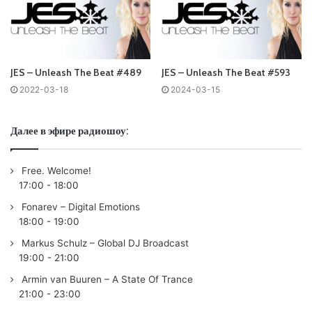
Tracklist:
No playlist
1 – Orjan Nilsen presents DJ Governor Memoirs (Extended
Mix) A State Of Trance
JES – Unleash The Beat #489
JES – Unleash The Beat #593
2 – Arjans Farpoint (Extended Mix) Coldharbour
2022-03-18
2024-03-15
Recordings
3 –
JES
Under The Midnight Sun (Somna Remix) Magik
Далее в эфире радиошоу:
Muzik
4 – Arggic Fireworks (Extended Mix) Infra Progressive
Free. Welcome!
5 – Dan Stone Back To You (Paul Arcane Remix) Elliptical
17:00
-
18:00
Sun Recordings
Fonarev – Digital Emotions
6 –
JES
Tight Wires (Extended Mix) Magik Muzik
18:00
-
19:00
7 –
Cosmic Gate
Feel It (AVIRA Extended Remix) Wake Your
Markus Schulz – Global DJ Broadcast
Mind
19:00
-
21:00
8 – ASCO Enfasi ft. Sohiala (Original Mix) Doorn
Armin van Buuren – A State Of Trance
Recordings
21:00
-
23:00
9 – BT ft.
JES
The Light In Things (Original Mix) Black Hole