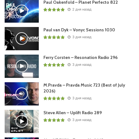
Paul Oakenfold – Planet Perfecto 822
Пользовательская оценка:
Будь первым !
2 дня назад
Paul van Dyk – Vonyc Sessions 1030
3 дня назад
Ferry Corsten – Resonation Radio 296
3 дня назад
M.Pravda – Pravda Music 723 (Best of July
2026)
3 дня назад
Steve Allen – Uplift Radio 289
3 дня назад