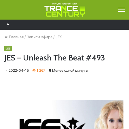
М
Ferry Corsten – Resonation Radio 296
Главная
/
Записи эфира
/
JES
JES
JES – Unleash The Beat #493
2022-04-15
1 267
Менее одной минуты