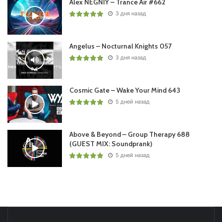
Alex NEGNIY – Trance Air #662
3 дня назад
Angelus – Nocturnal Knights 057
3 дня назад
Cosmic Gate – Wake Your Mind 643
5 дней назад
Above & Beyond – Group Therapy 688
(GUEST MIX: Soundprank)
5 дней назад