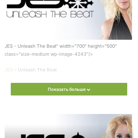
JES - Unleash The Beat" width="700" height="500"
class="size-medium wp-image-4243"/>
JES
– Unleash The Beat
Слушать онлайн новый выпуск
JES
– Unleash The Beat
Показать больше
онлайн бесплатно
На сайте
Trance Century Radio
Вы можете бесплатно
слушать онлайн песни и радиошоу
JES
– Unleash The
Beat в формате mp3. Лучшая музыкальная подборка и
альбомы исполнителя
JES
.