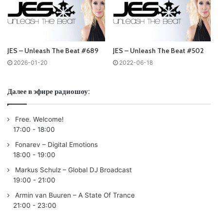
Tracklist:
No playlist
JES – Unleash The Beat #689
JES – Unleash The Beat #502
Понравился выпуск?
2026-01-20
2022-06-18
Далее в эфире радиошоу:
Free. Welcome!
17:00
-
18:00
Fonarev – Digital Emotions
Пользовательская оценка:
Будь первым !
18:00
-
19:00
Markus Schulz – Global DJ Broadcast
19:00
-
21:00
Armin van Buuren – A State Of Trance
21:00
-
23:00