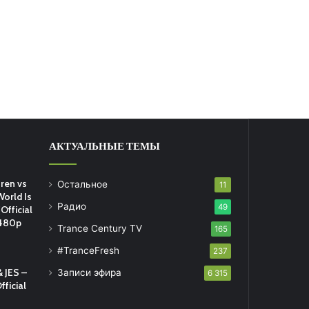
АКТУАЛЬНЫЕ ТЕМЫ
ren vs
Остальное
11
World Is
Радио
49
Official
 480p
Trance Century TV
165
#TranceFresh
237
 JES –
Записи эфира
6 315
fficial