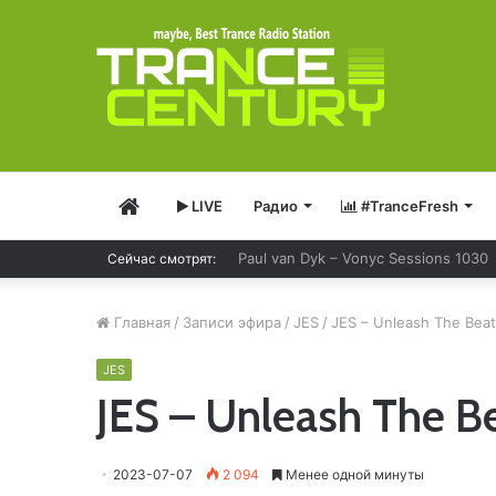
Главная
LIVE
Радио
#TranceFresh
Paul van Dyk – Vonyc Sessions 1030
Сейчас смотрят:
Главная
/
Записи эфира
/
JES
/
JES – Unleash The Bea
JES
JES – Unleash The B
2023-07-07
2 094
Менее одной минуты