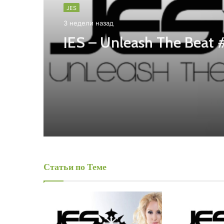
JES
3 недели назад
JES – Unleash The Beat 
Статьи по Теме