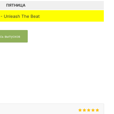
ПЯТНИЦА
 - Unleash The Beat
сь выпусков