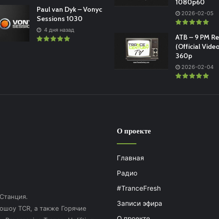
1080p60
Paul van Dyk – Vonyc
2026-02-05
Sessions 1030
4 дня назад
ATB – 9 PM R
(Official Vide
360p
2026-02-04
О проекте
Главная
Радио
#TranceFresh
 Станция.
Записи эфира
ошоу TCR, а также Горячие
О проекте