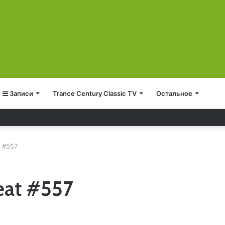
Записи
Trance Century Classic TV
Остальное
t #557
eat #557