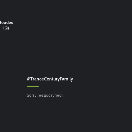
eloaded
o HQ)
#TranceCenturyFamily
Sorry, недоступно!