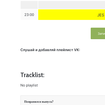
23:00
JES
Запи
Слушай и добавляй плейлист VK:
Tracklist:
No playlist
Понравился выпуск?