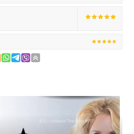
JES – Unleash The Beat #717