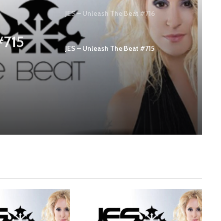
JES – Unleash The Beat #716
#715
JES – Unleash The Beat #715