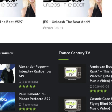
 The Beat #597
JES – Unleash The Beat #449
2021-06-11
 записи
Trance Century TV
Alexander Popov –
Armin van Buu
Interplay Radioshow
Rank 1 – This 
619
Watching Me (
Music Video)
2 дня назад
2026-02-06
Paul Oakenfold –
Planet Perfecto 822
Cosmic Gate &
Flying Blind (O
4 дня назад
Music Video)