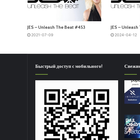
JES – Unleash The Beat #453
JES – Unleash
2021-07-09
2024-04-12
Быстрый доступ с мобильного!
Свежие