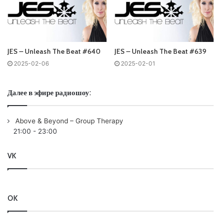
Tracklist:
No playlist
JES – Unleash The Beat #640
JES – Unleash The Beat #639
Понравился выпуск?
2025-02-06
2025-02-01
Далее в эфире радиошоу:
Above & Beyond – Group Therapy
21:00
-
23:00
Ваша оценка:
4.5
(
1
votes)
VK
OK