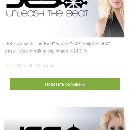
JES - Unleash The Beat" width="700" height="500"
class="size-medium wp-image-4243"/>
JES
– Unleash The Beat
Слушать онлайн новый выпуск
JES
– Unleash The Beat
Показать больше
онлайн бесплатно
На сайте
Trance Century Radio
Вы можете бесплатно
слушать онлайн песни и радиошоу
JES
– Unleash The
Beat в формате mp3. Лучшая музыкальная подборка и
альбомы исполнителя
JES
.