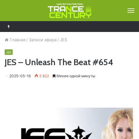
М
Solarstone – Pure Trance Radio 489
Главная
/
Записи эфира
/
JES
JES
JES – Unleash The Beat #654
2025-05-16
3 822
Менее одной минуты