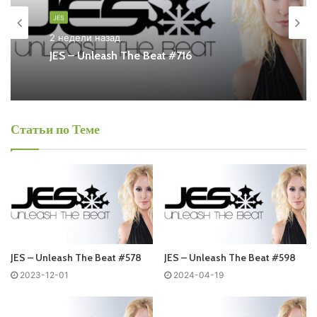
JES
Also you can find all episodes of radioshow
JES
– Unleash
2 недели назад
The Beat Free Listen and Download MP3
JES – Unleash The Beat #716
Ближайший эфир:
Пятница
Статьи по Теме
JES - Unleash The Beat
Запись выпусков
Слушай и добавляй плейлист VK:
JES – Unleash The Beat #578
JES – Unleash The Beat #598
2023-12-01
2024-04-19