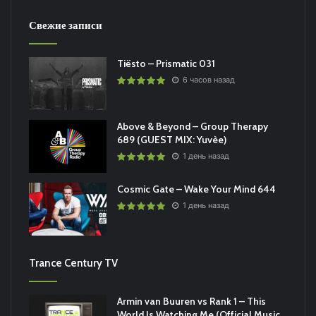
Свежие записи
Tiësto – Prismatic 031
6 часов назад
Above & Beyond – Group Therapy
689 (GUEST MIX: Yuvèe)
1 день назад
Cosmic Gate – Wake Your Mind 644
1 день назад
Trance Century TV
Armin van Buuren vs Rank 1 – This
World Is Watching Me (Official Music