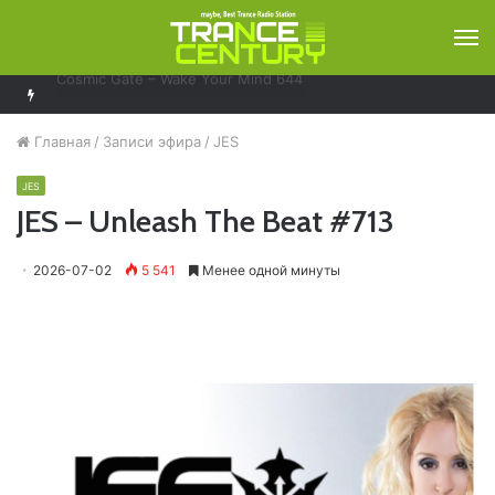
М
Bobina – Russia Goes Clubbing 929
Главная
/
Записи эфира
/
JES
JES
JES – Unleash The Beat #713
2026-07-02
5 541
Менее одной минуты