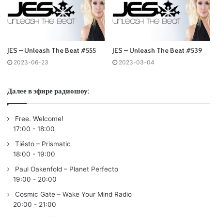
Coming soon…
01. Beatsole – Into The Light | NOMADS MUSIC
02. ARTY & Laidback Luke ft. James Hersey – Lost In The
Crowd | ARMADA
JES – Unleash The Beat #555
JES – Unleash The Beat #539
03.
JES
– Forever Young | MAGIK MUZIK (BLACK HOLE)
2023-06-23
2023-03-04
04. Stadiumx – Vibe Right | HEXAGON
05. OTTAGON & KhoMha – Metanoia | ARMADA
Далее в эфире радиошоу:
06.
JES
– What Will Be | INTONENATION AXIOM
07. Beobê – Remains The Same | DISCONNECTED
Free. Welcome!
08. EDX – Innerglow | PINKSTAR
17:00
-
18:00
09. Daniel Wanrooy &
JES
– We’ll Be Together (C-Systems
Tiësto – Prismatic
Remix) | BLACK HOLE
18:00
-
19:00
10. Sander van Doorn & Crooked Bangs – My Body |
Paul Oakenfold – Planet Perfecto
DREAMSTATE
19:00
-
20:00
11. Oliver Heldens – Run | HELDEEP
Cosmic Gate – Wake Your Mind Radio
12. Richard Durand & Ciaran McAuley &
JES
– Separate
20:00
-
21:00
Ways | MAGIK MUZIK (BLACK HOLE)