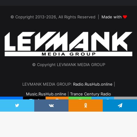
© Copyright 2013-2026, All Rights Reserved |
Made with
© Copyright LEVMANK MEDIA GROUP
LEVMANK MEDIA GROUP:
Radio.RusHub.online
|
Music.RusHub.online
|
Trance Century Radio
Главная
Радио
#TranceFresh
Записи эфира
О проекте
Twitter
VKontakte
Odnoklassniki
Telegram
vk.com
Odnoklassniki
Telegram