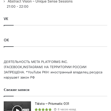
Abstract Vision – Unique Sense Sessions
13.
Ferry Corsten
& Chris Howard & UUFO – Total Eclipse
21:00
-
22:00
(The Darkest Side Mix) | FLASHOVER
14. Bryan Summerville – The Beginning | MONSTER PURE
VK
Понравился выпуск?
OK
ДЕЯТЕЛЬНОСТЬ МЕТА PLATFORMS INC.
(FACEBOOK,INSTAGRAM) НА ТЕРРИТОРИИ РОССИИ
ЗАПРЕЩЕНА. *YouTube РКН: иностранный владелец ресурса
нарушает закон РФ
Ваша оценка:
4.5
(
1
votes)
Свежие записи
Tiësto – Prismatic 031
6 часов назад