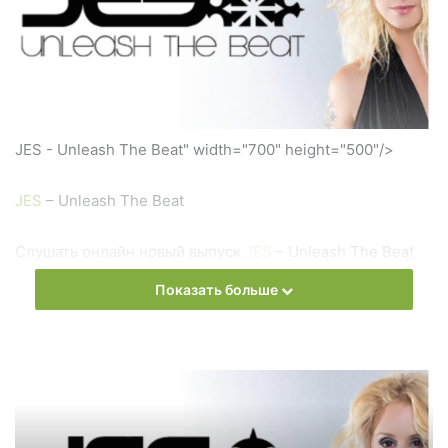
JES - Unleash The Beat" width="700" height="500"/>
JES
– Unleash The Beat
Слушать онлайн новый выпуск
JES
– Unleash The Beat
онлайн бесплатно
Показать больше
На сайте
Trance Century Radio
Вы можете бесплатно
слушать онлайн песни и радиошоу
JES
– Unleash The
Beat в формате mp3. Лучшая музыкальная подборка и
альбомы исполнителя
JES
.