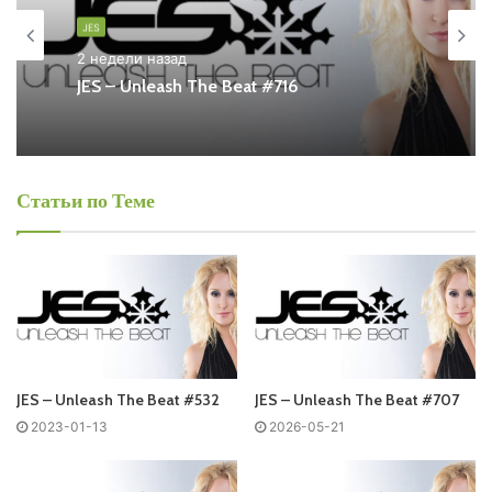
Also you can find all episodes of radioshow
JES
– Unleash
JES
The Beat Free Listen and Download MP3
2 недели назад
JES – Unleash The Beat #716
Ближайший эфир:
Пятница
Статьи по Теме
JES - Unleash The Beat
Запись выпусков
Слушай и добавляй плейлист VK:
JES – Unleash The Beat #532
JES – Unleash The Beat #707
2023-01-13
2026-05-21
Tracklist: