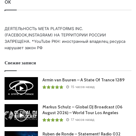
OK
Extended Mix) _ Pablo
07. Thomas Knight – Forget Me
08. Nikolauss – Volven
ДЕЯТЕЛЬНОСТЬ МЕТА PLATFORMS INC.
09. 1st In Line, Tim Redding – Indigo Skies
(FACEBOOK,INSTAGRAM) НА ТЕРРИТОРИИ РОССИИ
10. Daniel Kandi – Chasing Dreams
ЗАПРЕЩЕНА. *YouTube РКН: иностранный владелец ресурса
11. Kaimo K, Sharon Valerona – The Final Day
нарушает закон РФ
12. A.R.D.I. – End Of Silence
Свежие записи
Понравился выпуск?
Armin van Buuren – A State Of Trance 1289
15 часов назад
Markus Schulz – Global DJ Broadcast (06
August 2026) – World Tour Los Angeles
17 часов назад
Пользовательская оценка:
Будь первым !
Ruben de Ronde – Statement! Radio 032