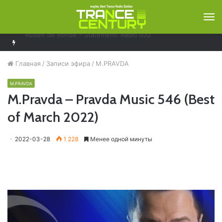
М
Solarstone – Pure Trance Radio 489
Главная
/
Записи эфира
/
M.PRAVDA
M.PRAVDA
M.Pravda – Pravda Music 546 (Best
of March 2022)
2022-03-28
1 228
Менее одной минуты