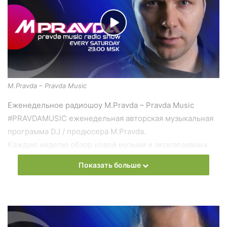
M.Pravda – Pravda Music
Еженедельное радиошоу M.Pravda – Pravda Music
#PRAVDAMUSIC еженедельная авторская музыкальная
программа DJ / продюсера M.Pravda.
Каждую неделю обзор новой музыки и эксклюзивных
треков.
Показать больше
В рамках программы выходят тематические выпуски:
“Лучшие треки месяца”, “Vocal Trance”, “Deep Spase
Progressive”, “Psy Trance Special” и другие.
Слушать онлайн новый выпуск
M.Pravda – Pravda Music