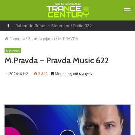
М
Ruben de Ronde – Statement! Radio 032
Главная
/
Записи эфира
/
M.PRAVDA
M.PRAVDA
M.Pravda – Pravda Music 622
2024-01-21
2 322
Менее одной минуты