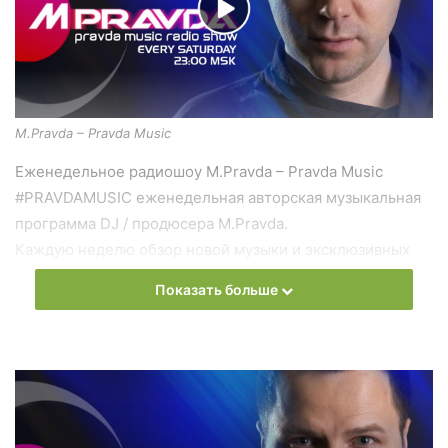
M.Pravda – Pravda Music
Еженедельное радиошоу M.Pravda – Pravda Music
#PRAVDAMUSIC еженедельная авторская музыкальная
программа DJ / продюсера M.Pravda.
Каждую неделю обзор новой музыки и эксклюзивных
треков.
Показать больше
В рамках программы выходят тематические выпуски:
“Лучшие треки месяца”, “Vocal Trance”, “Deep Spase
Progressive”, “Psy Trance Special” и другие.
Слушать онлайн новый выпуск
M.Pravda – Pravda Music
онлайн бесплатно