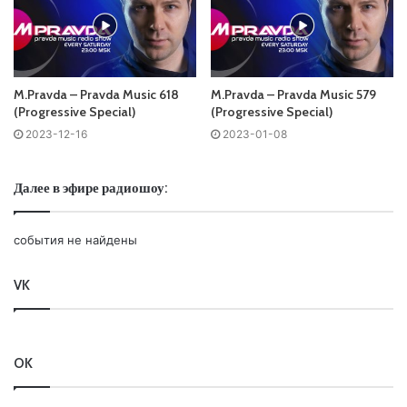
Слушай и добавляй плейлист VK:
M.Pravda – Pravda Music 618
M.Pravda – Pravda Music 579
Tracklist:
(Progressive Special)
(Progressive Special)
2023-12-16
2023-01-08
No playlist
Далее в эфире радиошоу:
Понравился выпуск?
события не найдены
VK
OK
Ваша оценка:
4.6
(
1
votes)