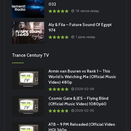
032
16 часов назад
Aly & Fila – Future Sound Of Egypt
974
1 день назад
Trance Century TV
Armin van Buuren vs Rank 1 – This
World Is Watching Me (Official Music
Video) 480p
2026-02-06
Cosmic Gate & JES – Flying Blind
(Official Music Video) 1080p60
2026-02-05
ATB – 9 PM Reloaded (Official Video
HQ) 360p