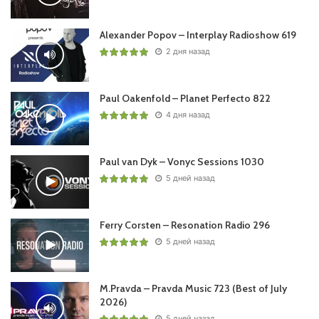
26 Dada Life – So Good /CRASH & SMILE (REVEALED)/
27 Eli Brown – Believe /FILTH ON ACID/
Alexander Popov – Interplay Radioshow 619
28 Sam Paganini – Rave (Talla 2XLC Prog Rework)
2 дня назад
/DRUMCODE/
Paul Oakenfold – Planet Perfecto 822
Понравился выпуск?
4 дня назад
Paul van Dyk – Vonyc Sessions 1030
5 дней назад
Ferry Corsten – Resonation Radio 296
Пользовательская оценка:
Будь первым !
5 дней назад
M.Pravda – Pravda Music 723 (Best of July
2026)
5 дней назад