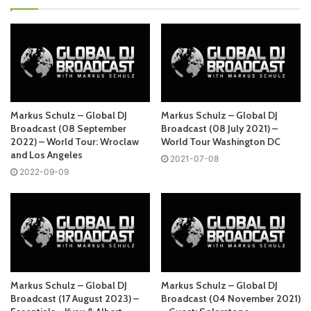
Четверг
Markus Schulz - Global DJ Broadcast
Запись выпусков
Markus Schulz – Global DJ
Markus Schulz – Global DJ
Broadcast (08 September
Broadcast (08 July 2021) –
2022) – World Tour: Wroclaw
World Tour Washington DC
Слушай и добавляй плейлист VK:
and Los Angeles
2021-07-08
2022-09-09
Tracklist:
Markus Schulz
played:
01 Timmo – Mind’s Eye /HYPNOSTATE/
02 deadmau5 & Kaskade ft. Haley Gibby – Move For Me
Markus Schulz – Global DJ
Markus Schulz – Global DJ
Broadcast (17 August 2023) –
Broadcast (04 November 2021)
(NOMADsignal Remix) /ULTRA/