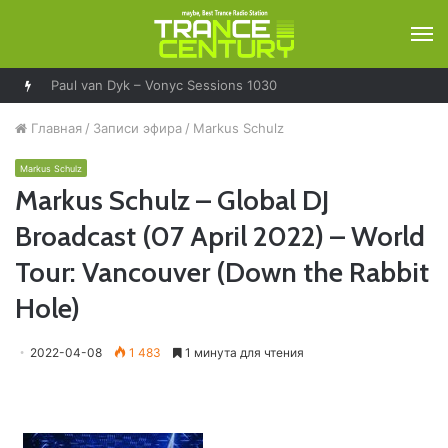
М
Paul van Dyk – Vonyc Sessions 1030
Главная
/
Записи эфира
/
Markus Schulz
Markus Schulz
Markus Schulz – Global DJ
Broadcast (07 April 2022) – World
Tour: Vancouver (Down the Rabbit
Hole)
2022-04-08
1 483
1 минута для чтения