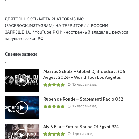
(BLACK HOLE)/
15
Markus Schulz
pres. Dakota – Kanan /COLDHARBOUR
BLACK/
ДЕЯТЕЛЬНОСТЬ МЕТА PLATFORMS INC.
(FACEBOOK,INSTAGRAM) НА ТЕРРИТОРИИ РОССИИ
16
Ferry Corsten
– Reborn /FLASHOVER/
ЗАПРЕЩЕНА. *YouTube РКН: иностранный владелец ресурса
17 Bart Skils – My Rules /TRUESOUL/
нарушает закон РФ
18 Deborah De Luca – Hey Britney /SOLAMENTE/
19 NWYR – The Lone Ranger /DYSTOPIA (RAVE CULTURE)/
Свежие записи
20 William Arist – B-One (
Markus Schulz
Afterdark
Reconstruction) /BEK/
Markus Schulz – Global DJ Broadcast (06
21 Charles D ft. MANSHN – Twenty Twenty /PRYDA
August 2026) – World Tour Los Angeles
PRESENTS/
15 часов назад
22
Markus Schulz
pres. Dakota – Manray /COLDHARBOUR
Ruben de Ronde – Statement! Radio 032
BLACK/
16 часов назад
23 Masked Wolf – Astronaut In The Ocean (
Markus Schulz
Down The Rabbit Hole Remix) /ELEKTRA/
24 Teenage Mutants – Rebirth /FILTH ON ACID/
Aly & Fila – Future Sound Of Egypt 974
25 ID – ID
1 день назад