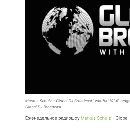
Markus Schulz – Global DJ Broadcast" width="1024" heig
Global DJ Broadcast
Еженедельное радиошоу
Markus Schulz
– Global