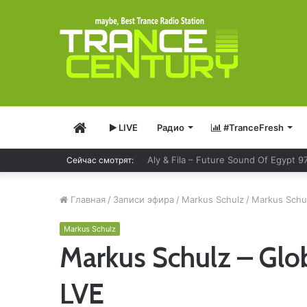
Главная
LIVE
Радио
#TranceFresh
Aly & Fila – Future Sound Of Egypt 9
Сейчас смотрят:
Главная
/
Записи эфира
/
Markus Schulz
/
Markus Schul
Markus Schulz
Markus Schulz – Glob
LVE