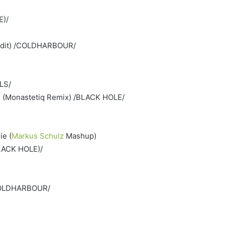
E)/
m Edit) /COLDHARBOUR/
LS/
ou (Monastetiq Remix) /BLACK HOLE/
ie (
Markus Schulz
Mashup)
BLACK HOLE)/
 /COLDHARBOUR/