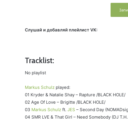
Запи
Слушай и добавляй плейлист VK:
Tracklist:
No playlist
Markus Schulz
played:
01 Kryder & Natalie Shay – Rapture /BLACK HOLE/
02 Age Of Love – Brigitte /BLACK HOLE/
03
Markus Schulz
ft.
JES
– Second Day (NOMADsig
04 SMR LVE & That Girl – Need Somebody (DJ T.