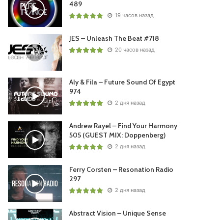
489
19 часов назад
JES – Unleash The Beat #718
20 часов назад
Aly & Fila – Future Sound Of Egypt
974
2 дня назад
Andrew Rayel – Find Your Harmony
505 (GUEST MIX: Doppenberg)
2 дня назад
Ferry Corsten – Resonation Radio
297
2 дня назад
Abstract Vision – Unique Sense