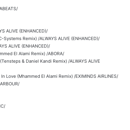
NABEATS/
WAYS ALIVE (ENHANCED)/
t (C-Systems Remix) /ALWAYS ALIVE (ENHANCED)/
LWAYS ALIVE (ENHANCED)/
ammed El Alami Remix) /ABORA/
t (Tensteps & Daniel Kandi Remix) /ALWAYS ALIVE
g In Love (Mhammed El Alami Remix) /EXIMINDS AIRLINES/
DHARBOUR/
IC/