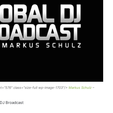
ht="576" class="size-full wp-image-1703"/>
Markus Schulz
–
 DJ Broadcast