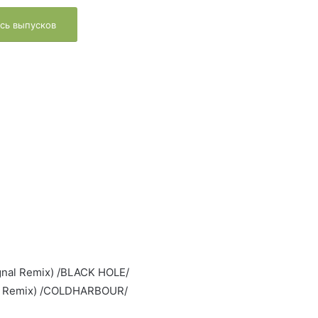
сь выпусков
nal Remix) /BLACK HOLE/
H. Remix) /COLDHARBOUR/