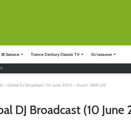
Записи
Trance Century Classic TV
Остальное
74
z – Global DJ Broadcast (10 June 2021) – Guest: SMR LVE
al DJ Broadcast (10 June