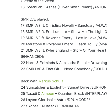
Classic of the Week
16 OceanLab – Ashes (Oliver Smith Remix) /ANJU
SMR LVE played:
17 SMR LVE ft. Christina Novelli – Sanctuary /AL
18 SMR LVE ft. Eric Lumiere – Show Me The Ligh
19 SMR LVE ft. Roxanne Emery – Lost In Love /A
20 Maratone & Roxanne Emery – Learn To Fly (Mh
21 SMR LVE ft. Kyler England – Story Of Your Hear
(ENHANCED)/
22 Norni & Eximinds & Alexandra Badoi – Drownin
23 SMR LVE & That Girl – Need Somebody /COL
Back With
Markus Schulz
24 Suncatcher & Exolight – Sunset Drive /EUPHON
25 Tasadi &
Aimoon
– Quantum Break /INTERPLAY/
26 Layton Giordani – Astro /DRUMCODE/
27 Skober – Quasar /TERMINAL M/