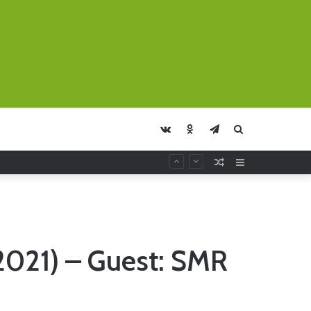
vk.com
Odnoklassniki
Telegram
Искать
Случайная
Sidebar
Статья
 2021) – Guest: SMR