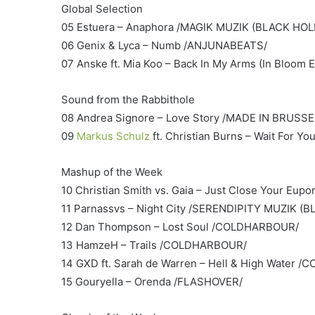
Global Selection
05 Estuera – Anaphora /MAGIK MUZIK (BLACK HOL
06 Genix & Lyca – Numb /ANJUNABEATS/
07 Anske ft. Mia Koo – Back In My Arms (In Bloo
Sound from the Rabbithole
08 Andrea Signore – Love Story /MADE IN BRUSSE
09
Markus Schulz
ft. Christian Burns – Wait For Y
Mashup of the Week
10 Christian Smith vs. Gaia – Just Close Your Eupor
11 Parnassvs – Night City /SERENDIPITY MUZIK (
12 Dan Thompson – Lost Soul /COLDHARBOUR/
13 HamzeH – Trails /COLDHARBOUR/
14 GXD ft. Sarah de Warren – Hell & High Water
15 Gouryella – Orenda /FLASHOVER/