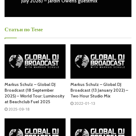
– Global DJ Broadcast Free Listen and Download MP3
Markus Schulz – Global DJ Broadcast (23
July 2026) – Pavlo Vicci guestmix
Ближайший эфир:
Markus Schulz – Global DJ Broadcast (30
Статьи по Теме
July 2026) – Jardin Owens guestmix
Четверг
Markus Schulz - Global DJ Broadcast
Запись выпусков
Markus Schulz – Global DJ
Markus Schulz – Global DJ
Слушай и добавляй плейлист VK:
Broadcast (18 September
Broadcast (13 January 2022) –
2025) – World Tour: Luminosity
Two Hour Studio Mix
at Beachclub Fuel 2025
2022-01-13
2025-09-18
Tracklist:
00:01 | 01.
Markus Schulz
– Somebody’s Watching Me |