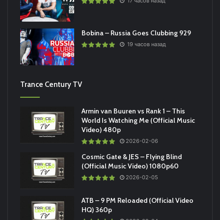
17 часов назад
Bobina – Russia Goes Clubbing 929
19 часов назад
Trance Century TV
Armin van Buuren vs Rank 1 – This
World Is Watching Me (Official Music
Video) 480p
2026-02-06
Cosmic Gate & JES – Flying Blind
(Official Music Video) 1080p60
2026-02-05
ATB – 9 PM Reloaded (Official Video
HQ) 360p