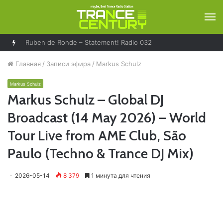
М
Ruben de Ronde – Statement! Radio 032
Главная
/
Записи эфира
/
Markus Schulz
Markus Schulz
Markus Schulz – Global DJ
Broadcast (14 May 2026) – World
Tour Live from AME Club, São
Paulo (Techno & Trance DJ Mix)
2026-05-14
8 379
1 минута для чтения