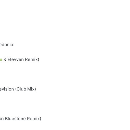
hedonia
e
& Elevven Remix)
vision (Club Mix)
lan Bluestone Remix)