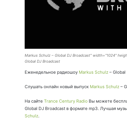
Markus Schulz – Global DJ Broadcast" width="1024" heig
Global DJ Broadcast
Еженедельное радиошоу
Markus Schulz
– Global
Слушать онлайн новый выпуск
Markus Schulz
– G
На сайте
Trance Century Radio
Вы можете беспла
Global DJ Broadcast в формате mp3. Лучшая му
Schulz
.