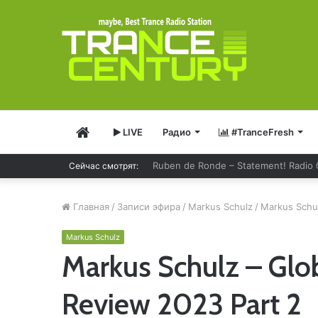
Главная
LIVE
Радио
#TranceFresh
Сейчас смотрят:
Solarstone – Pure Trance Radio 489
Главная
/
Записи эфира
/
Markus Schulz
/
Markus Schul
Markus Schulz
Markus Schulz – Glo
Review 2023 Part 2