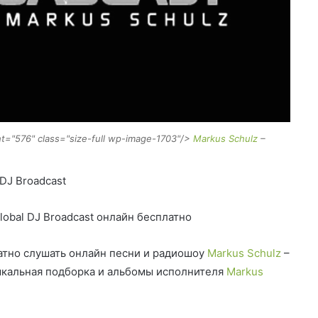
ht="576" class="size-full wp-image-1703"/>
Markus Schulz
–
 DJ Broadcast
lobal DJ Broadcast онлайн бесплатно
тно слушать онлайн песни и радиошоу
Markus Schulz
–
зыкальная подборка и альбомы исполнителя
Markus