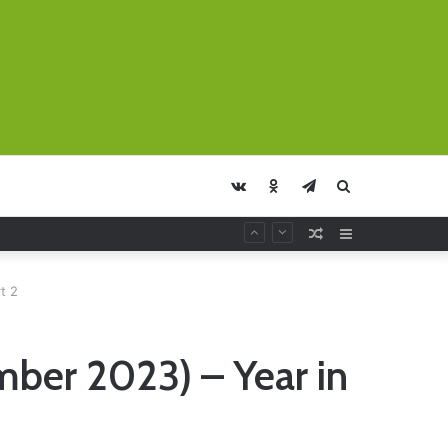
vk.com
Odnoklassniki
Telegram
Искать
Случайная
Sidebar
Статья
t 2
mber 2023) – Year in