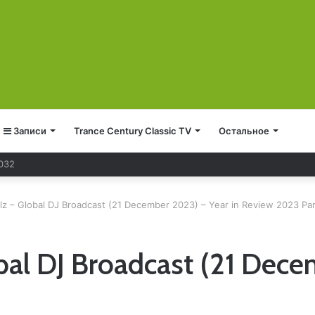
Записи
Trance Century Classic TV
Остальное
z – Global DJ Broadcast (21 December 2023) – Year in Review 2023 Par
bal DJ Broadcast (21 Dece