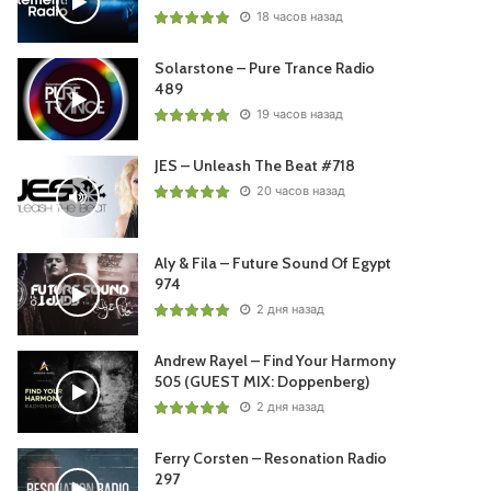
18 часов назад
Solarstone – Pure Trance Radio
489
19 часов назад
JES – Unleash The Beat #718
20 часов назад
Aly & Fila – Future Sound Of Egypt
974
2 дня назад
Andrew Rayel – Find Your Harmony
505 (GUEST MIX: Doppenberg)
2 дня назад
Ferry Corsten – Resonation Radio
297