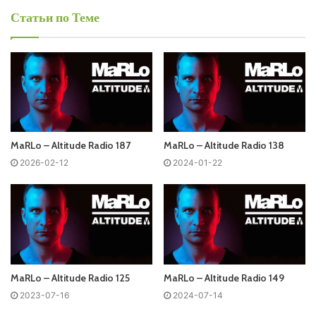
Статьи по Теме
MaRLo - Altitude Radio
Запись выпусков
Слушай и добавляй плейлист VK:
MaRLo – Altitude Radio 187
MaRLo – Altitude Radio 138
2026-02-12
2024-01-22
Tracklist:
No playlist
00:22 | 01. Restricted & Nik Sitz – Tunnel Vision (Junkie Kid
Remix) | REVIVE
02:34 | 02. Coolio & 1World & Holy Priest – Gangsta’s
MaRLo – Altitude Radio 125
MaRLo – Altitude Radio 149
Paradise | KONTOR
2023-07-16
2024-07-14
04:12 | 03. Dimitri Vegas & Like Mike vs. Timmy Trumpet &