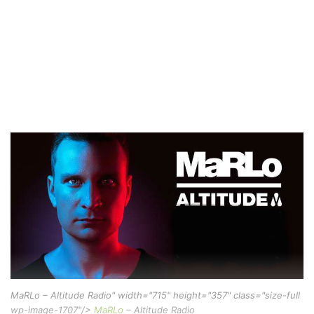
MaRLo – Altitude Radio" width="715" height="357" class="size-full
wp-image-1707"/>
MaRLo
– Altitude Radio