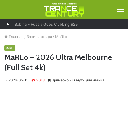
М
Bobina – Russia Goes Clubbing 929
Главная
/
Записи эфира
/
MaRLo
MaRLo
MaRLo – 2026 Ultra Melbourne
(Full Set 4k)
2026-05-11
5 018
Примерно 2 минуты для чтения