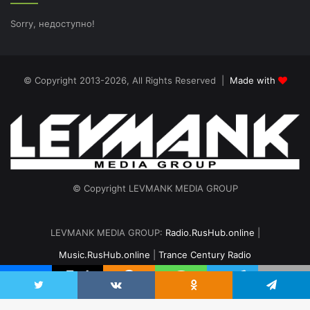
Sorry, недоступно!
© Copyright 2013-2026, All Rights Reserved |
Made with
© Copyright LEVMANK MEDIA GROUP
LEVMANK MEDIA GROUP:
Radio.RusHub.online
|
Music.RusHub.online
|
Trance Century Radio
Главная
Радио
#TranceFresh
Записи эфира
О проекте
vk.com
Odnoklassniki
Telegram
Twitter
VKontakte
Odnoklassniki
Telegram