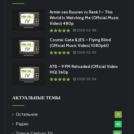
Armin van Buuren vs Rank 1 – This
World Is Watching Me (Official Music
Video) 480p
2026-02-06
Cosmic Gate & JES – Flying Blind
(Official Music Video) 1080p60
2026-02-05
ATB – 9 PM Reloaded (Official Video
HQ) 360p
2026-02-04
АКТУАЛЬНЫЕ ТЕМЫ
Остальное
11
Радио
49
Trance Century TV
165