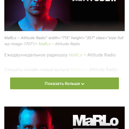
MaRLo – Altitude Radio" width="715" height="357" class="size-full
wp-image-1707"/>
MaRLo
– Altitude Radio
Ежедвухнедельное радиошоу
MaRLo
– Altitude Radio
Слушать онлайн новый выпуск
MaRLo
– Altitude Radio
онлайн бесплатно
Показать больше
На сайте
Trance Century Radio
Вы можете бесплатно
слушать онлайн песни и радиошоу
MaRLo
– Altitude
Radio в формате mp3. Лучшая музыкальная подборка и
альбомы исполнителя marlo.
Also you can find all episodes of radioshow
MaRLo
–