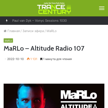
М
Paul van Dyk – Vonyc Sessions 1030
Главная
/
Записи эфира
/
MaRLo
MaRLo
MaRLo – Altitude Radio 107
2022-10-10
1 131
1 минута для чтения