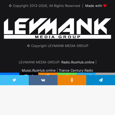
© Copyright 2013-2026, All Rights Reserved |
Made with
© Copyright LEVMANK MEDIA GROUP
LEVMANK MEDIA GROUP:
Radio.RusHub.online
|
Music.RusHub.online
|
Trance Century Radio
Главная
Радио
#TranceFresh
Записи эфира
О проекте
Twitter
VKontakte
Odnoklassniki
Telegram
vk.com
Odnoklassniki
Telegram
B
to