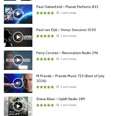
19. Boris Foong x EBXM – Black Ops (Extended Mix)
Paul Oakenfold – Planet Perfecto 822
/Reaching Altitude/
2 дня назад
20. FORCES & French Skies – Freakin Out (Extended Mix)
/Reaching Altitude/
Paul van Dyk – Vonyc Sessions 1030
3 дня назад
Понравился выпуск?
Ferry Corsten – Resonation Radio 296
3 дня назад
M.Pravda – Pravda Music 723 (Best of July
2026)
3 дня назад
Пользовательская оценка:
Будь первым !
Steve Allen – Uplift Radio 289
3 дня назад