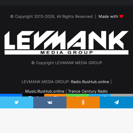
© Copyright 2013-2026, All Rights Reserved |
Made with
© Copyright LEVMANK MEDIA GROUP
LEVMANK MEDIA GROUP:
Radio.RusHub.online
|
Music.RusHub.online
|
Trance Century Radio
Главная
Радио
#TranceFresh
Записи эфира
О проекте
Twitter
VKontakte
Odnoklassniki
Telegram
vk.com
Odnoklassniki
Telegram