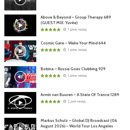
19. Circadian – Energy In Motion (Original Mix) /Sleepless
Music Ltd./
Above & Beyond – Group Therapy 689
(GUEST MIX: Yuvèe)
1 день назад
Понравился выпуск?
Cosmic Gate – Wake Your Mind 644
1 день назад
Bobina – Russia Goes Clubbing 929
1 день назад
Пользовательская оценка:
Будь первым !
Armin van Buuren – A State Of Trance 1289
2 дня назад
Markus Schulz – Global DJ Broadcast (06
August 2026) – World Tour Los Angeles