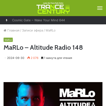
М
Cosmic Gate – Wake Your Mind 644
Главная
/
Записи эфира
/
MaRLo
MaRLo
MaRLo – Altitude Radio 148
2024-06-30
2 076
1 минута для чтения