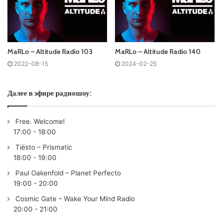
No playlist
TRACKLISTING
01. Tensteps & Yang – Dark Love (Extended Mix) /AVA
Recordings/
MaRLo – Altitude Radio 103
MaRLo – Altitude Radio 140
02. Dimitri Vegas & Like Mike, Will Sparks – Rave
2022-08-15
2024-02-25
Generator (Extended Mix) /Smash The House/
03. Hardwell & KAAZE – Move (Extended Mix) /Revealed
Далее в эфире радиошоу:
Recordings/
04.
MatricK
– Freak (Extended Mix) /Generation Smash/
05.
Andrew Rayel
– The Abyss (Extended Mix) /ARMIND/
Free. Welcome!
17:00
-
18:00
06.
MaRLo
– Enough Echo (Extended Mix) /Reaching
Altitude/
Tiësto – Prismatic
18:00
-
19:00
07. Olly James & Trey Pearce – God Is The DJ (Extended
Mix) /Revealed Recordings/
Paul Oakenfold – Planet Perfecto
19:00
-
20:00
08. Drifter5 – The Beginning (Extended Mix) /Generation
Smash/
Cosmic Gate – Wake Your Mind Radio
20:00
-
21:00
09. Mark Sherry – What Happens Next (Extended Mix)