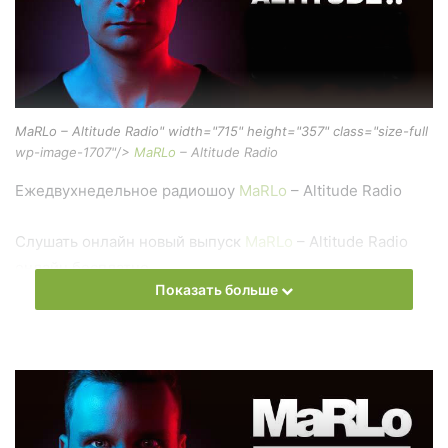
MaRLo – Altitude Radio" width="715" height="357" class="size-full
wp-image-1707"/>
MaRLo
– Altitude Radio
Ежедвухнедельное радиошоу
MaRLo
– Altitude Radio
Слушать онлайн новый выпуск
MaRLo
– Altitude Radio
онлайн бесплатно
Показать больше
На сайте
Trance Century Radio
Вы можете бесплатно
слушать онлайн песни и радиошоу
MaRLo
– Altitude
Radio в формате mp3. Лучшая музыкальная подборка и
альбомы исполнителя marlo.
Also you can find all episodes of radioshow
MaRLo
–