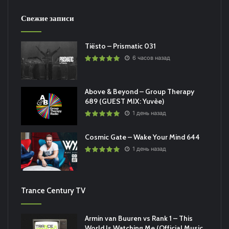
Свежие записи
Tiësto – Prismatic 031
6 часов назад
Above & Beyond – Group Therapy
689 (GUEST MIX: Yuvèe)
1 день назад
Cosmic Gate – Wake Your Mind 644
1 день назад
Trance Century TV
Armin van Buuren vs Rank 1 – This
World Is Watching Me (Official Music