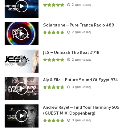
2 дня назад
Пользовательская оценка:
Будь первым !
Solarstone – Pure Trance Radio 489
2 дня назад
JES – Unleash The Beat #718
2 дня назад
Aly & Fila – Future Sound Of Egypt 974
3 дня назад
Andrew Rayel – Find Your Harmony 505
(GUEST MIX: Doppenberg)
3 дня назад