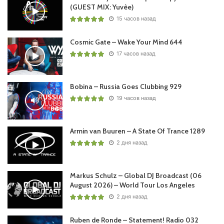
(GUEST MIX: Yuvèe)
Mix)/Skink/
15 часов назад
14. Nifra – Madness (Extended Mix)/Revealed Recordings/
15. Bassjackers – Hardcore MOFO (Extended Mix) /Smash
Cosmic Gate – Wake Your Mind 644
The House Official/
17 часов назад
16. The Rocketman – Loca (Extended Mix) /EXTATIC
Records/
17. DBF – Hit The Club (Extended Mix) /Be Yourself Music/
Bobina – Russia Goes Clubbing 929
19 часов назад
18. AIROD, Nicolas Julian & AENJAY – Real Shit (Extended
Mix) /BACKLOG/
19. Vortek’s – Reflex (Original Mix) /Chroma Tone/
Armin van Buuren – A State Of Trance 1289
2 дня назад
Понравился выпуск?
Markus Schulz – Global DJ Broadcast (06
August 2026) – World Tour Los Angeles
2 дня назад
Ruben de Ronde – Statement! Radio 032