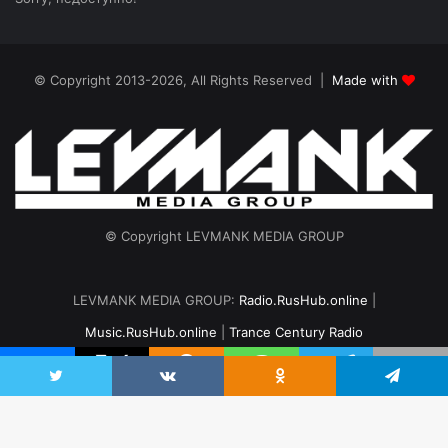
© Copyright 2013-2026, All Rights Reserved |
Made with
© Copyright LEVMANK MEDIA GROUP
LEVMANK MEDIA GROUP:
Radio.RusHub.online
|
Music.RusHub.online
|
Trance Century Radio
Главная
Радио
#TranceFresh
Записи эфира
О проекте
vk.com
Odnoklassniki
Telegram
Twitter
VKontakte
Odnoklassniki
Telegram