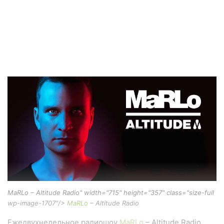
MaRLo – Altitude Radio" width="715" height="357" class="size-full
wp-image-1707"/>
MaRLo
– Altitude Radio
Ежедвухнедельное радиошоу
MaRLo
– Altitude Radio