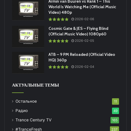
Armin van Buuren vs Rank 1 – This
World Is Watching Me (Official Music
Video) 480p
2026-02-06
Cosmic Gate & JES – Flying Blind
(Official Music Video) 1080p60
2026-02-05
ATB – 9 PM Reloaded (Official Video
HQ) 360p
2026-02-04
АКТУАЛЬНЫЕ ТЕМЫ
Остальное
11
Радио
49
Trance Century TV
165
#TranceFresh
237