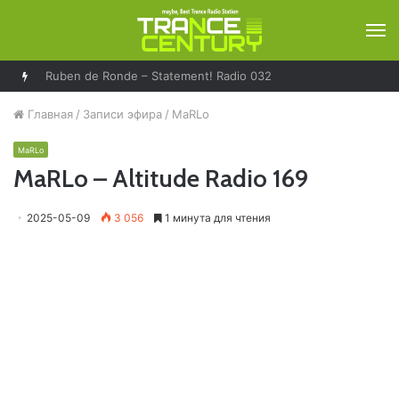
М
Ruben de Ronde – Statement! Radio 032
Главная
/
Записи эфира
/
MaRLo
MaRLo
MaRLo – Altitude Radio 169
2025-05-09
3 056
1 минута для чтения