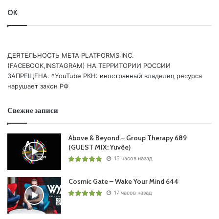
7. Deems – Tears Of Hope (Greg Downey Remix)
OK
/DISCOVER/
8. Will Atkinson – Isolator /SUBCULTURE/
9. John Askew – Bastard /NIGHT VISION/
ДЕЯТЕЛЬНОСТЬ МЕТА PLATFORMS INC.
10. Mark Allen – Resolution /RATED/
(FACEBOOK,INSTAGRAM) НА ТЕРРИТОРИИ РОССИИ
11. David Newsum – 63B Clerkenwell Road /DISCOVER/
ЗАПРЕЩЕНА. *YouTube РКН: иностранный владелец ресурса
нарушает закон РФ
Понравился выпуск?
Свежие записи
Above & Beyond – Group Therapy 689
(GUEST MIX: Yuvèe)
15 часов назад
Cosmic Gate – Wake Your Mind 644
17 часов назад
Ваша оценка:
4.7
(
1
votes)