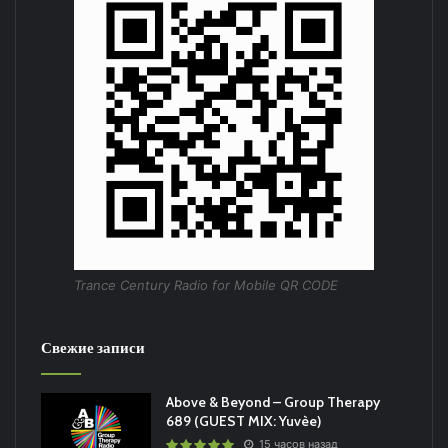
Trance Century Radio for Mobile QR CODE
Свежие записи
Above & Beyond – Group Therapy
689 (GUEST MIX: Yuvèe)
15 часов назад