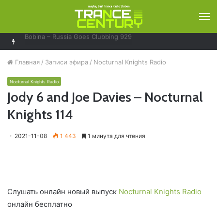
М
Armin van Buuren – A State Of Trance 1289
Главная
/
Записи эфира
/
Nocturnal Knights Radio
Nocturnal Knights Radio
Jody 6 and Joe Davies – Nocturnal
Knights 114
2021-11-08
1 443
1 минута для чтения
Слушать онлайн новый выпуск
Nocturnal Knights Radio
онлайн бесплатно