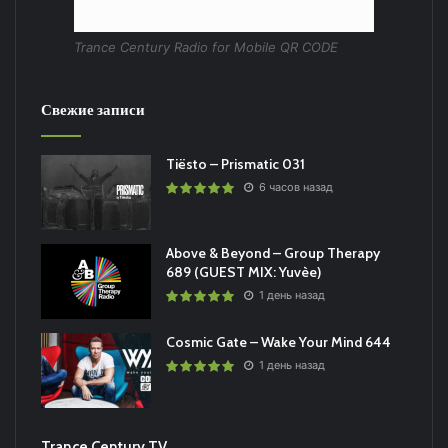
Trance Century Radio for Mobile QR CODE
Свежие записи
Tiësto – Prismatic 031
6 часов назад
Above & Beyond – Group Therapy
689 (GUEST MIX: Yuvèe)
1 день назад
Cosmic Gate – Wake Your Mind 644
1 день назад
Trance Century TV