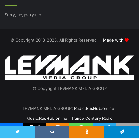
Sorry, недоступно!
© Copyright 2013-2026, All Rights Reserved |
Made with
© Copyright LEVMANK MEDIA GROUP
LEVMANK MEDIA GROUP:
Radio.RusHub.online
|
Music.RusHub.online
|
Trance Century Radio
Главная
Радио
#TranceFresh
Записи эфира
О проекте
vk.com
Odnoklassniki
Telegram
Twitter
VKontakte
Odnoklassniki
Telegram