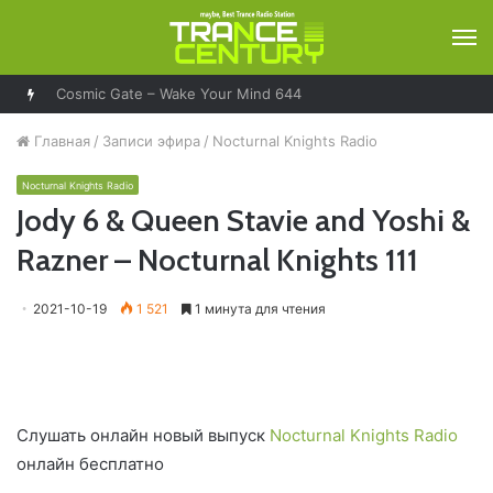
М
Cosmic Gate – Wake Your Mind 644
Главная
/
Записи эфира
/
Nocturnal Knights Radio
Nocturnal Knights Radio
Jody 6 & Queen Stavie and Yoshi &
Razner – Nocturnal Knights 111
2021-10-19
1 521
1 минута для чтения
Слушать онлайн новый выпуск
Nocturnal Knights Radio
онлайн бесплатно