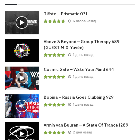
Tiësto – Prismatic 031
6 часов назад
Above & Beyond – Group Therapy 689
(GUEST MIX: Yuvèe)
1 день назад
Cosmic Gate – Wake Your Mind 644
1 день назад
Bobina – Russia Goes Clubbing 929
1 день назад
Armin van Buuren – A State Of Trance 1289
2 дня назад