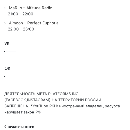
7. Drival – Mandala
MaRLo – Altitude Radio
8. XiJaro & Pitch & Sholan – No Remorse
21:00
-
22:00
9. Yoshi & Razner with Cari – Angel
Aimoon – Perfect Euphoria
10. Metta & Glyde – Visualize (Sean Tyas Remix)
22:00
-
23:00
11. Alessandra Roncone – Redemption
12. BiXX, Yoshi & Razner, Sue Mclaren – Still We Rise
VK
Понравился выпуск?
OK
ДЕЯТЕЛЬНОСТЬ МЕТА PLATFORMS INC.
(FACEBOOK,INSTAGRAM) НА ТЕРРИТОРИИ РОССИИ
ЗАПРЕЩЕНА. *YouTube РКН: иностранный владелец ресурса
нарушает закон РФ
Ваша оценка:
4.7
(
1
votes)
Свежие записи