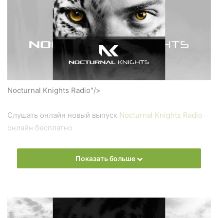
Nocturnal Knights Radio"/>
Слушать онлайн новый выпуск
Nocturnal Knights Radio
онлайн бесплатно
На сайте
Trance Century Radio
Вы можете бесплатно
Показать больше
слушать онлайн песни и радиошоу
Nocturnal Knights
Radio
в формате mp3. Лучшая музыкальная подборка и
альбомы исполнителя Nocturnal Knights.
Also you can find all episodes of radioshow
Nocturnal