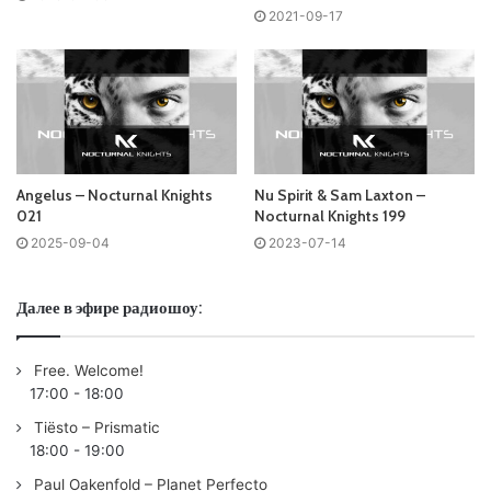
2021-09-17
Понравился выпуск?
Angelus – Nocturnal Knights
Nu Spirit & Sam Laxton –
021
Nocturnal Knights 199
Ваша оценка:
4.48
(
2
votes)
2025-09-04
2023-07-14
Далее в эфире радиошоу:
Free. Welcome!
17:00
-
18:00
Tiësto – Prismatic
18:00
-
19:00
Paul Oakenfold – Planet Perfecto