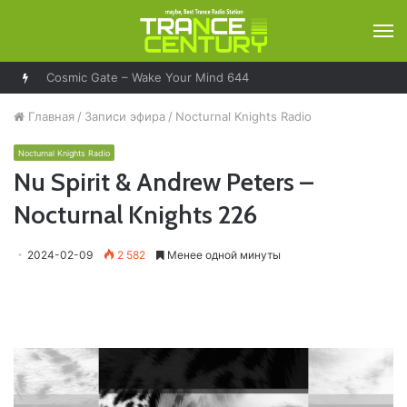
М
Cosmic Gate – Wake Your Mind 644
Главная
/
Записи эфира
/
Nocturnal Knights Radio
Nocturnal Knights Radio
Nu Spirit & Andrew Peters –
Nocturnal Knights 226
2024-02-09
2 582
Менее одной минуты