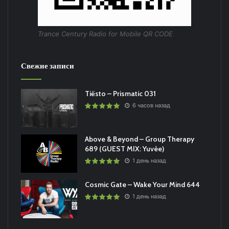
Trance Century Radio for Mobile QR CODE
Свежие записи
Tiësto – Prismatic 031
6 часов назад
Above & Beyond – Group Therapy
689 (GUEST MIX: Yuvèe)
1 день назад
Cosmic Gate – Wake Your Mind 644
1 день назад