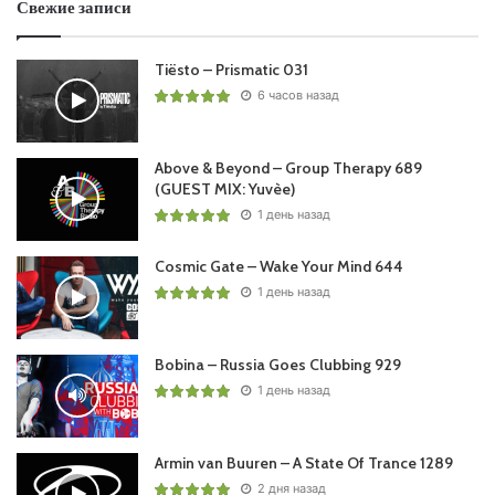
Свежие записи
Tiësto – Prismatic 031
6 часов назад
Above & Beyond – Group Therapy 689
(GUEST MIX: Yuvèe)
1 день назад
Cosmic Gate – Wake Your Mind 644
1 день назад
Bobina – Russia Goes Clubbing 929
1 день назад
Armin van Buuren – A State Of Trance 1289
2 дня назад