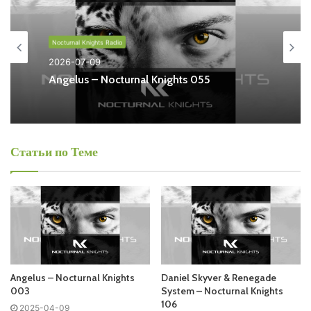
Knights Radio
Free Listen and Download MP3
Nocturnal Knights Radio
Ближайший эфир:
2026-07-09
Angelus – Nocturnal Knights 055
Четверг
Nocturnal Knights Radio
Статьи по Теме
Запись выпусков
Tracklist:
Angelus – Nocturnal Knights
Daniel Skyver & Renegade
No playlist
003
System – Nocturnal Knights
106
2025-04-09