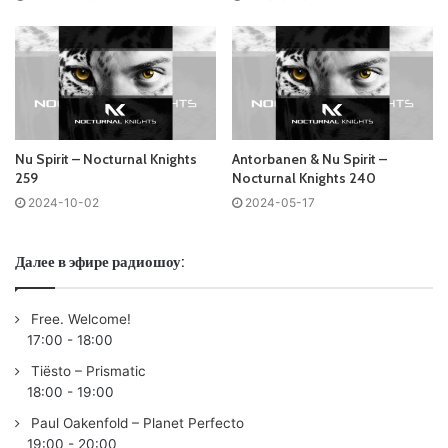
Понравился выпуск?
Nu Spirit – Nocturnal Knights
Antorbanen & Nu Spirit –
259
Nocturnal Knights 240
2024-10-02
2024-05-17
Ваша оценка:
4.48
(
2
votes)
Далее в эфире радиошоу:
Free. Welcome!
17:00
-
18:00
Tiësto – Prismatic
18:00
-
19:00
Paul Oakenfold – Planet Perfecto
19:00
-
20:00