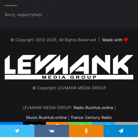
Sorry, недоступно!
© Copyright 2013-2026, All Rights Reserved |
Made with
© Copyright LEVMANK MEDIA GROUP
LEVMANK MEDIA GROUP:
Radio.RusHub.online
|
Music.RusHub.online
|
Trance Century Radio
Главная
Радио
#TranceFresh
Записи эфира
О проекте
vk.com
Odnoklassniki
Telegram
Twitter
VKontakte
Odnoklassniki
Telegram