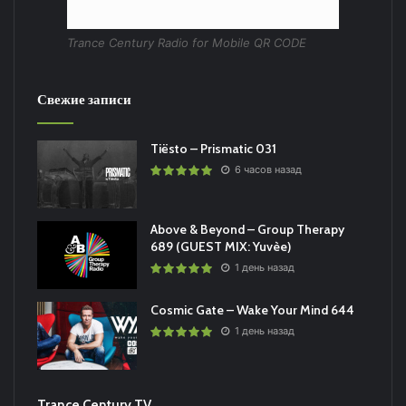
Trance Century Radio for Mobile QR CODE
Свежие записи
Tiësto – Prismatic 031
6 часов назад
Above & Beyond – Group Therapy
689 (GUEST MIX: Yuvèe)
1 день назад
Cosmic Gate – Wake Your Mind 644
1 день назад
Trance Century TV