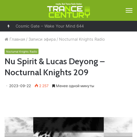
М
Cosmic Gate – Wake Your Mind 644
Главная
/
Записи эфира
/
Nocturnal Knights Radio
Nocturnal Knights Radio
Nu Spirit & Lucas Deyong –
Nocturnal Knights 209
2023-09-22
2 257
Менее одной минуты