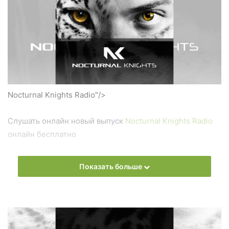
Nocturnal Knights Radio"/>
Слушать онлайн новый выпуск
Nocturnal Knights Radio
онлайн бесплатно
На сайте
Trance Century Radio
Вы можете бесплатно
Показать больше
слушать онлайн песни и радиошоу
Nocturnal Knights
Radio
в формате mp3. Лучшая музыкальная подборка и
альбомы исполнителя Nocturnal Knights.
Also you can find all episodes of radioshow
Nocturnal