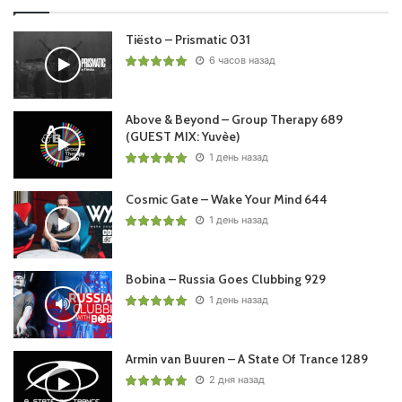
Tiësto – Prismatic 031
6 часов назад
Above & Beyond – Group Therapy 689
(GUEST MIX: Yuvèe)
1 день назад
Cosmic Gate – Wake Your Mind 644
1 день назад
Bobina – Russia Goes Clubbing 929
1 день назад
Armin van Buuren – A State Of Trance 1289
2 дня назад