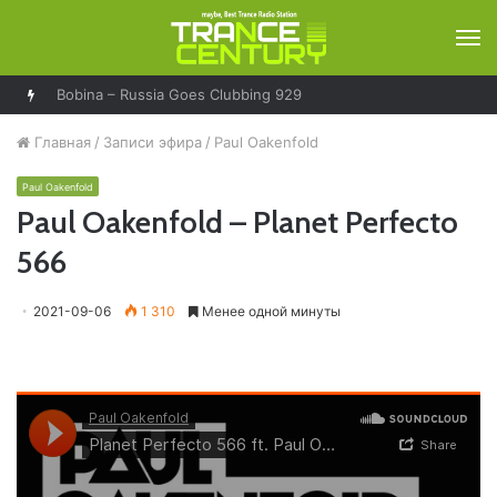
М
Bobina – Russia Goes Clubbing 929
Главная
/
Записи эфира
/
Paul Oakenfold
Paul Oakenfold
Paul Oakenfold – Planet Perfecto
566
2021-09-06
1 310
Менее одной минуты