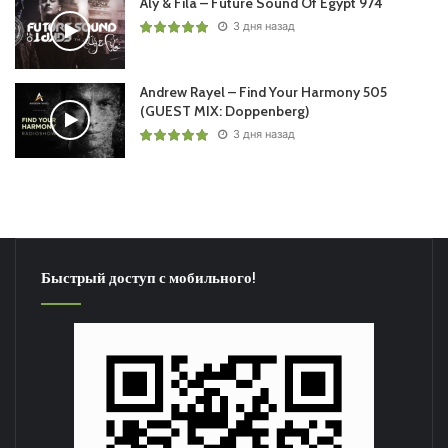
Aly & Fila – Future Sound Of Egypt 974
3 дня назад
Andrew Rayel – Find Your Harmony 505
(GUEST MIX: Doppenberg)
3 дня назад
Быстрый доступ с мобильного!