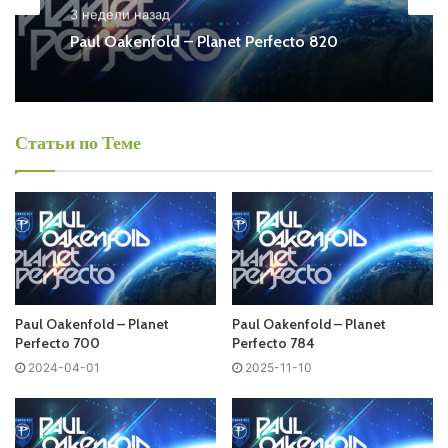
– Planet Perfecto Free Listen and Download MP3
3 недели назад
Paul Oakenfold – Planet Perfecto 820
Ближайший эфир:
Воскресенье
Статьи по Теме
Paul Oakenfold - Planet Perfecto
Запись выпусков
Слушай и добавляй плейлист VK:
Paul Oakenfold – Planet
Paul Oakenfold – Planet
Perfecto 700
Perfecto 784
2024-04-01
2025-11-10
Tracklist:
No playlist