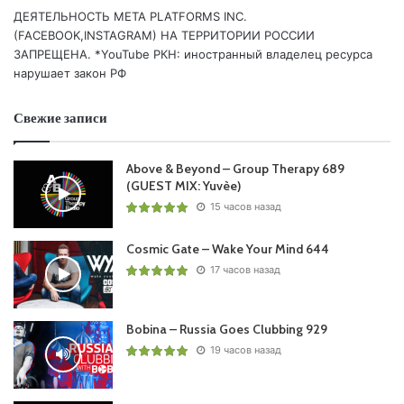
10
Paul Oakenfold
– Only Us (feat. Little Nikki) /Perfecto/
ДЕЯТЕЛЬНОСТЬ МЕТА PLATFORMS INC.
11 Deedrah & Holeg Spies – Sunrise /Perfecto/
(FACEBOOK,INSTAGRAM) НА ТЕРРИТОРИИ РОССИИ
12 Andy Woldman – Parahelio /Perfecto Black/
ЗАПРЕЩЕНА. *YouTube РКН: иностранный владелец ресурса
нарушает закон РФ
Понравился выпуск?
Свежие записи
Above & Beyond – Group Therapy 689
(GUEST MIX: Yuvèe)
15 часов назад
Cosmic Gate – Wake Your Mind 644
17 часов назад
Пользовательская оценка:
Будь первым !
Bobina – Russia Goes Clubbing 929
19 часов назад