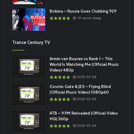
Bobina – Russia Goes Clubbing 929
19 часов назад
Trance Century TV
Armin van Buuren vs Rank 1 – This
World Is Watching Me (Official Music
Video) 480p
2026-02-06
Cosmic Gate & JES – Flying Blind
(Official Music Video) 1080p60
2026-02-05
ATB – 9 PM Reloaded (Official Video
HQ) 360p
2026-02-04