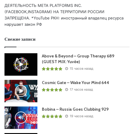
Diaz /Perfecto Black/
ДЕЯТЕЛЬНОСТЬ МЕТА PLATFORMS INC.
09 DJ PAUL (AR) – Red Sky /Perfecto/
(FACEBOOK,INSTAGRAM) НА ТЕРРИТОРИИ РОССИИ
10 Yuriy From Russia – Afterglow /Perfecto Black/
ЗАПРЕЩЕНА. *YouTube РКН: иностранный владелец ресурса
нарушает закон РФ
Понравился выпуск?
Свежие записи
Above & Beyond – Group Therapy 689
(GUEST MIX: Yuvèe)
15 часов назад
Cosmic Gate – Wake Your Mind 644
17 часов назад
Пользовательская оценка:
Будь первым !
Bobina – Russia Goes Clubbing 929
19 часов назад