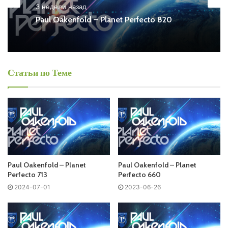
– Planet Perfecto Free Listen and Download MP3
3 недели назад
Paul Oakenfold – Planet Perfecto 820
Ближайший эфир:
Воскресенье
Статьи по Теме
Paul Oakenfold - Planet Perfecto
Запись выпусков
Слушай и добавляй плейлист VK:
Paul Oakenfold – Planet
Paul Oakenfold – Planet
Perfecto 713
Perfecto 660
2024-07-01
2023-06-26
Tracklist:
No playlist