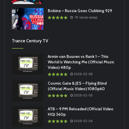
Bobina – Russia Goes Clubbing 929
19 часов назад
Trance Century TV
Armin van Buuren vs Rank 1 – This
World Is Watching Me (Official Music
Video) 480p
2026-02-06
Cosmic Gate & JES – Flying Blind
(Official Music Video) 1080p60
2026-02-05
ATB – 9 PM Reloaded (Official Video
HQ) 360p
2026-02-04