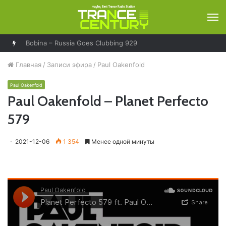
М
Bobina – Russia Goes Clubbing 929
Главная
/
Записи эфира
/
Paul Oakenfold
Paul Oakenfold
Paul Oakenfold – Planet Perfecto
579
2021-12-06
1 354
Менее одной минуты