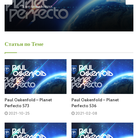
– Planet Perfecto Free Listen and Download MP3
3 недели назад
Paul Oakenfold – Planet Perfecto 820
Ближайший эфир:
Воскресенье
Статьи по Теме
Paul Oakenfold - Planet Perfecto
Запись выпусков
Слушай и добавляй плейлист VK:
Paul Oakenfold – Planet
Paul Oakenfold – Planet
Perfecto 573
Perfecto 536
2021-10-25
2021-02-08
Tracklist:
No playlist