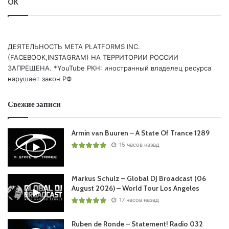
(Glynn Alan Remix)
OK
07
Paul Oakenfold
& Aloe Blacc – I’m In Love (blklght
Remix) /Perfecto/
08 DJ Paul (AR) – Mahayana (Breaks Mix) /Perfecto/
ДЕЯТЕЛЬНОСТЬ МЕТА PLATFORMS INC.
09 Manolo – If You Never Leave /Perfecto/
(FACEBOOK,INSTAGRAM) НА ТЕРРИТОРИИ РОССИИ
10
Paul Oakenfold
x Velvet Cash – Pray For Me (NERVO
ЗАПРЕЩЕНА. *YouTube РКН: иностранный владелец ресурса
нарушает закон РФ
Extended Remix) /Perfecto/
Свежие записи
Понравился выпуск?
Armin van Buuren – A State Of Trance 1289
15 часов назад
Markus Schulz – Global DJ Broadcast (06
August 2026) – World Tour Los Angeles
17 часов назад
Пользовательская оценка:
Будь первым !
Ruben de Ronde – Statement! Radio 032