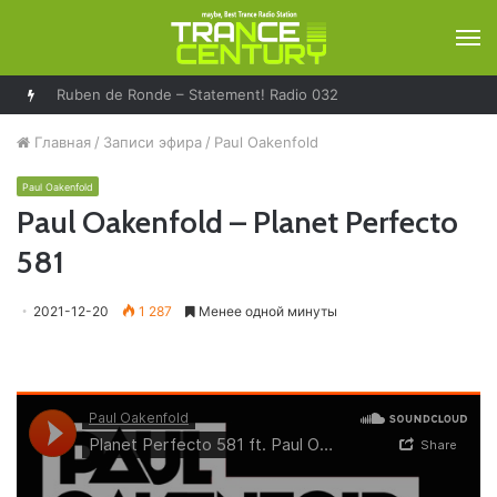
М
Ruben de Ronde – Statement! Radio 032
Главная
/
Записи эфира
/
Paul Oakenfold
Paul Oakenfold
Paul Oakenfold – Planet Perfecto
581
2021-12-20
1 287
Менее одной минуты