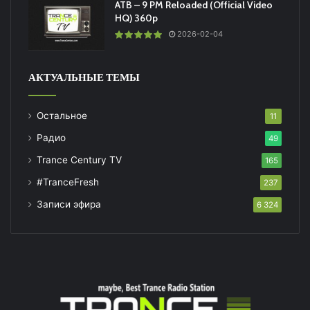
ATB – 9 PM Reloaded (Official Video
HQ) 360p
2026-02-04
АКТУАЛЬНЫЕ ТЕМЫ
Остальное
11
Радио
49
Trance Century TV
165
#TranceFresh
237
Записи эфира
6 324