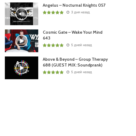
Angelus – Nocturnal Knights 057
3 дня назад
Cosmic Gate – Wake Your Mind
643
5 дней назад
Above & Beyond – Group Therapy
688 (GUEST MIX: Soundprank)
5 дней назад