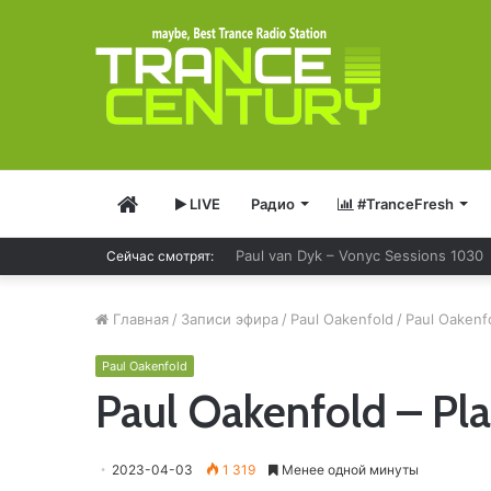
Главная
LIVE
Радио
#TranceFresh
Paul van Dyk – Vonyc Sessions 1030
Сейчас смотрят:
Главная
/
Записи эфира
/
Paul Oakenfold
/
Paul Oakenfo
Paul Oakenfold
Paul Oakenfold – Pl
2023-04-03
1 319
Менее одной минуты