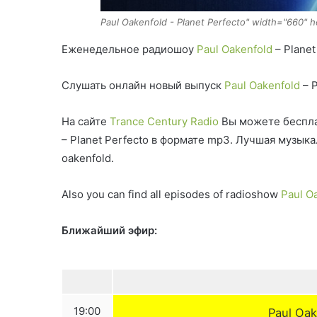
Paul Oakenfold - Planet Perfecto" width="660" 
Еженедельное радиошоу
Paul Oakenfold
– Planet
Слушать онлайн новый выпуск
Paul Oakenfold
– P
На сайте
Trance Century Radio
Вы можете беспла
– Planet Perfecto в формате mp3. Лучшая музык
oakenfold.
Also you can find all episodes of radioshow
Paul O
Ближайший эфир:
19:00
Paul Oak