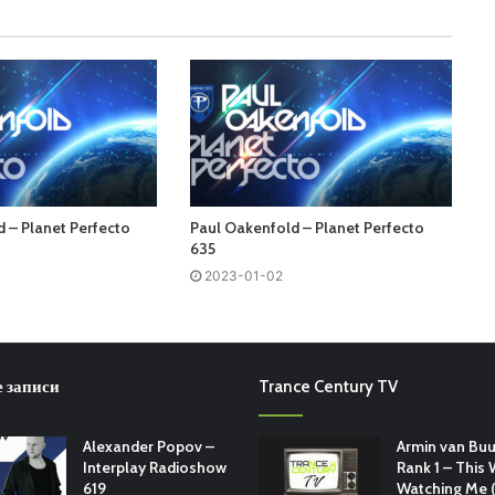
 – Planet Perfecto
Paul Oakenfold – Planet Perfecto
635
2023-01-02
 записи
Trance Century TV
Alexander Popov –
Armin van Buu
Interplay Radioshow
Rank 1 – This 
619
Watching Me (