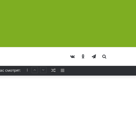
vk.com
Odnoklassniki
Telegram
Искать
Solarstone – Pure Trance Radio 489
Случайная
Sidebar
ас смотрят:
Статья