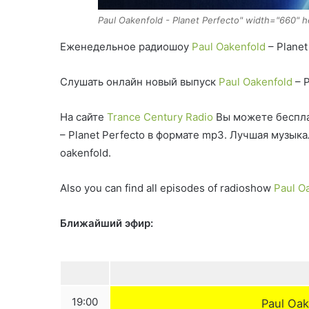
Paul Oakenfold - Planet Perfecto" width="660" 
Еженедельное радиошоу
Paul Oakenfold
– Planet
Слушать онлайн новый выпуск
Paul Oakenfold
– P
На сайте
Trance Century Radio
Вы можете беспла
– Planet Perfecto в формате mp3. Лучшая музык
oakenfold.
Also you can find all episodes of radioshow
Paul O
Ближайший эфир:
19:00
Paul Oak