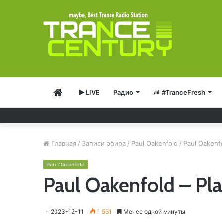
Главная
LIVE
Радио
#TranceFresh
Главная
/
Записи эфира
/
Paul Oakenfold
/
Paul Oakenfo
Paul Oakenfold
Paul Oakenfold – Pl
2023-12-11
1 561
Менее одной минуты