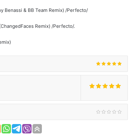
ny Benassi & BB Team Remix) /Perfecto/
t (ChangedFaces Remix) /Perfecto/.
emix)