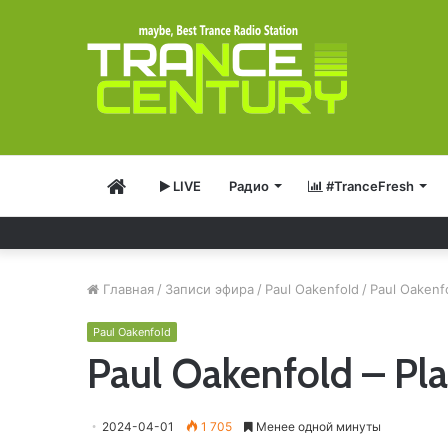
Главная
LIVE
Радио
#TranceFresh
Главная
/
Записи эфира
/
Paul Oakenfold
/
Paul Oakenfo
Paul Oakenfold
Paul Oakenfold – Pl
2024-04-01
1 705
Менее одной минуты