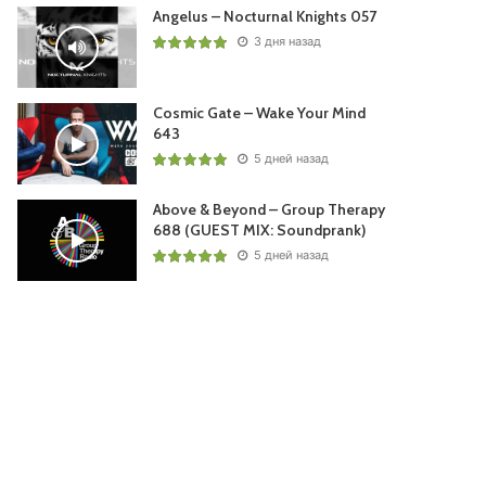
Angelus – Nocturnal Knights 057
3 дня назад
Cosmic Gate – Wake Your Mind
643
5 дней назад
Above & Beyond – Group Therapy
688 (GUEST MIX: Soundprank)
5 дней назад