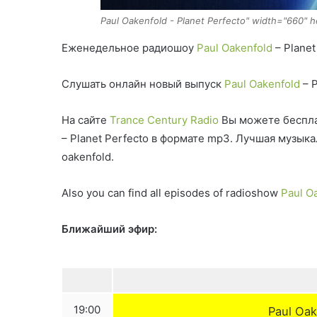
Paul Oakenfold - Planet Perfecto" width="660" 
Еженедельное радиошоу
Paul Oakenfold
– Planet
Слушать онлайн новый выпуск
Paul Oakenfold
– P
На сайте
Trance Century Radio
Вы можете беспла
– Planet Perfecto в формате mp3. Лучшая музык
oakenfold.
Also you can find all episodes of radioshow
Paul O
Ближайший эфир:
19:00
Paul Oak