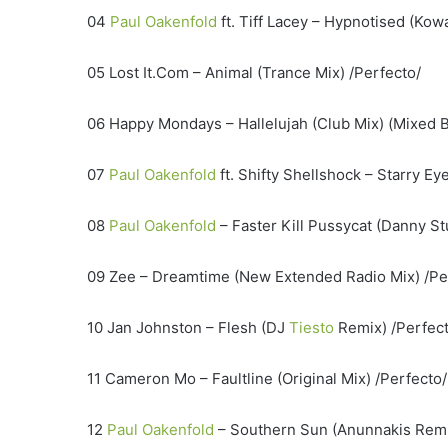
04
Paul Oakenfold
ft. Tiff Lacey – Hypnotised (Kowa
05 Lost It.Com – Animal (Trance Mix) /Perfecto/
06 Happy Mondays – Hallelujah (Club Mix) (Mixed 
07
Paul Oakenfold
ft. Shifty Shellshock – Starry Ey
08
Paul Oakenfold
– Faster Kill Pussycat (Danny S
09 Zee – Dreamtime (New Extended Radio Mix) /Pe
10 Jan Johnston – Flesh (DJ
Tiesto
Remix) /Perfect
11 Cameron Mo – Faultline (Original Mix) /Perfecto/
12
Paul Oakenfold
– Southern Sun (Anunnakis Remi