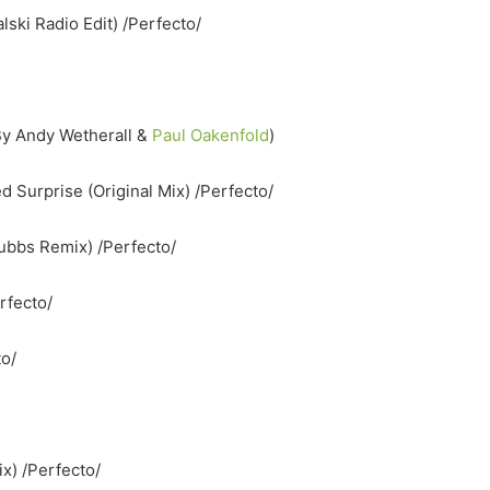
lski Radio Edit) /Perfecto/
By Andy Wetherall &
Paul Oakenfold
)
ed Surprise (Original Mix) /Perfecto/
tubbs Remix) /Perfecto/
rfecto/
o/
x) /Perfecto/