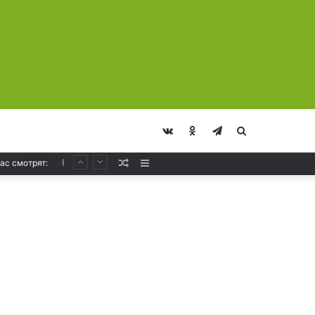
vk.com
Odnoklassniki
Telegram
Искать
Ferry Corsten – Resonation Radio 296
Случайная
Sidebar
ас смотрят:
Статья