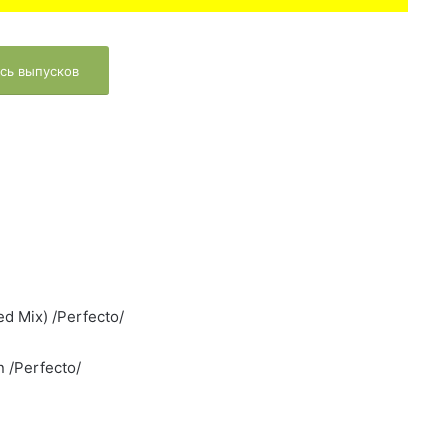
сь выпусков
d Mix) /Perfecto/
n /Perfecto/