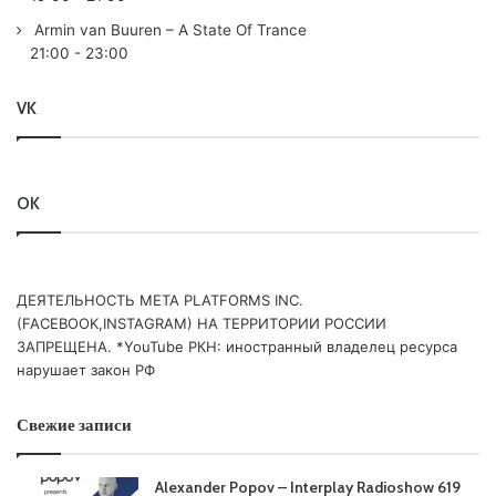
Perfecto Classic:
Paul Oakenfold
– Ready Steady Go
Armin van Buuren – A State Of Trance
21:00
-
23:00
/Perfecto/
VK
Perfectomundo Moment: Nat Monday feat. Natalie Major –
Light Up The Sky (Original Mix) /Perfecto/
07 Rafael Osmo – Effective (Original Mix) /Perfecto/
OK
08
Paul Oakenfold
x Franky Wah – Bullet In The Gun (Radio
Edit) /Perfecto/
ДЕЯТЕЛЬНОСТЬ МЕТА PLATFORMS INC.
(FACEBOOK,INSTAGRAM) НА ТЕРРИТОРИИ РОССИИ
09 Josh Burrows – 4 Day Struggle (Original Mix) /Perfecto
ЗАПРЕЩЕНА. *YouTube РКН: иностранный владелец ресурса
Black/
нарушает закон РФ
10 Planet Perfecto, Hot Pursuit, & Velvet Cash – Gone Cold
Свежие записи
(Thank you) /Perfecto/
Alexander Popov – Interplay Radioshow 619