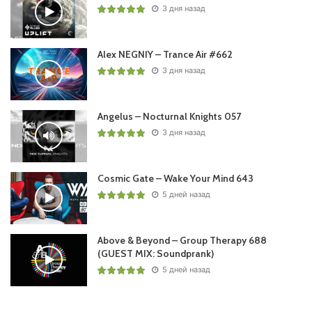
3 дня назад
Пользовательская оценка:
Будь первым !
Alex NEGNIY – Trance Air #662
3 дня назад
Angelus – Nocturnal Knights 057
3 дня назад
Cosmic Gate – Wake Your Mind 643
5 дней назад
Above & Beyond – Group Therapy 688
(GUEST MIX: Soundprank)
5 дней назад