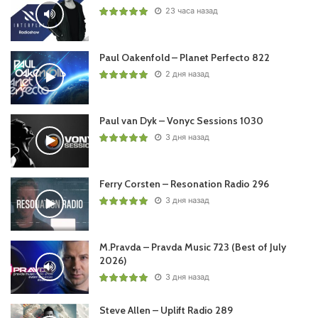
11 Amir Telem – Agent Of Illusion (Original Mix) /Perfecto/
23 часа назад
12 Roger-M – In The Dark (Original Mix) /Perfecto/
Paul Oakenfold – Planet Perfecto 822
2 дня назад
13
Paul Oakenfold
x Eve x Baby E – What’s Your Love Like
(Hollaphonic Remix) /Perfecto/
Paul van Dyk – Vonyc Sessions 1030
14
Paul Oakenfold
– Southern Sun (Anunnakis Remix)
3 дня назад
/Perfecto/
Ferry Corsten – Resonation Radio 296
3 дня назад
Понравился выпуск?
M.Pravda – Pravda Music 723 (Best of July
2026)
3 дня назад
Steve Allen – Uplift Radio 289