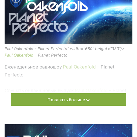
Paul Oakenfold - Planet Perfecto" width="660" height="330"/>
Paul Oakenfold
– Planet Perfecto
Еженедельное радиошоу
Paul Oakenfold
– Planet
Perfecto
Слушать онлайн новый выпуск
Paul Oakenfold
– Planet
Perfecto онлайн бесплатно
Показать больше
На сайте
Trance Century Radio
Вы можете бесплатно
слушать онлайн песни и радиошоу
Paul Oakenfold
–
Planet Perfecto в формате mp3. Лучшая музыкальная