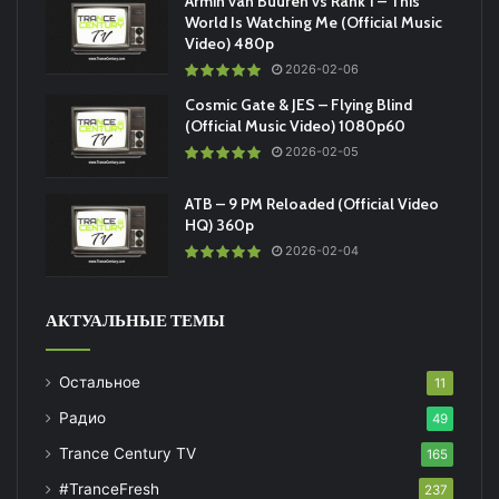
Armin van Buuren vs Rank 1 – This
World Is Watching Me (Official Music
Video) 480p
2026-02-06
Cosmic Gate & JES – Flying Blind
(Official Music Video) 1080p60
2026-02-05
ATB – 9 PM Reloaded (Official Video
HQ) 360p
2026-02-04
АКТУАЛЬНЫЕ ТЕМЫ
Остальное
11
Радио
49
Trance Century TV
165
#TranceFresh
237