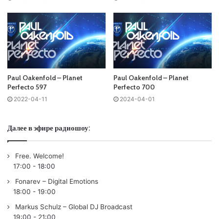
Tracklist:
No playlist
01 Zaa – Release Yourself (Radio Edit) /Perfecto/
02
Paul Oakenfold
& Carl Cox – Concentrate (Extended
Paul Oakenfold – Planet
Paul Oakenfold – Planet
Mix) /Perfecto/
Perfecto 597
Perfecto 700
2022-04-11
2024-04-01
03 PPK – ResuRection (
Paul Oakenfold
Full On Fluoro Mix)
/Perfecto/
Далее в эфире радиошоу:
04
Paul Oakenfold
– Oppenheimer (Radio Edit) /Perfecto/
Free. Welcome!
17:00
-
18:00
05 Bruno Oloviani & Mary Q – Shadow Hours (Original Mix)
/Perfecto/
Fonarev – Digital Emotions
18:00
-
19:00
06 Corey Croft – Silver Bullet (Original Mix) /Perfecto/
Markus Schulz – Global DJ Broadcast
19:00
-
21:00