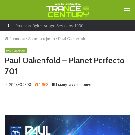
М
Paul van Dyk – Vonyc Sessions 1030
Главная
/
Записи эфира
/
Paul Oakenfold
Paul Oakenfold
Paul Oakenfold – Planet Perfecto
701
2024-04-08
1 668
1 минута для чтения