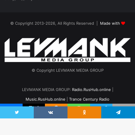
© Copyright 2013-2026, All Rights Reserved |
Made with
© Copyright LEVMANK MEDIA GROUP
LEVMANK MEDIA GROUP:
Radio.RusHub.online
|
Music.RusHub.online
|
Trance Century Radio
Главная
Радио
#TranceFresh
Записи эфира
О проекте
vk.com
Odnoklassniki
Telegram
Twitter
VKontakte
Odnoklassniki
Telegram