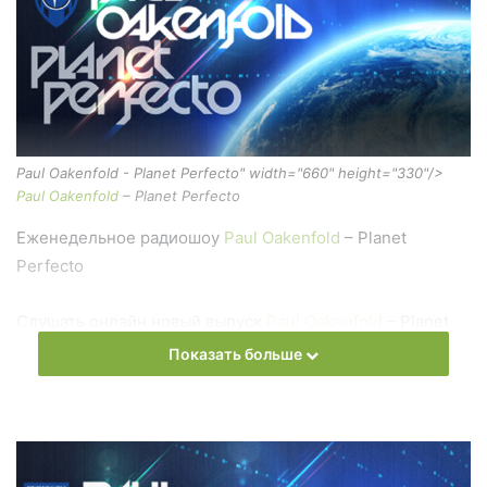
Paul Oakenfold - Planet Perfecto" width="660" height="330"/>
Paul Oakenfold
– Planet Perfecto
Еженедельное радиошоу
Paul Oakenfold
– Planet
Perfecto
Слушать онлайн новый выпуск
Paul Oakenfold
– Planet
Perfecto онлайн бесплатно
Показать больше
На сайте
Trance Century Radio
Вы можете бесплатно
слушать онлайн песни и радиошоу
Paul Oakenfold
–
Planet Perfecto в формате mp3. Лучшая музыкальная