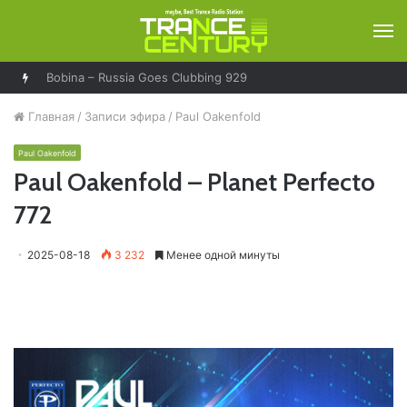
М
Bobina – Russia Goes Clubbing 929
Главная
/
Записи эфира
/
Paul Oakenfold
Paul Oakenfold
Paul Oakenfold – Planet Perfecto
772
2025-08-18
3 232
Менее одной минуты