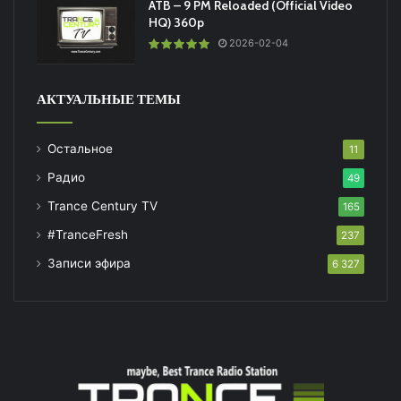
ATB – 9 PM Reloaded (Official Video
HQ) 360p
2026-02-04
АКТУАЛЬНЫЕ ТЕМЫ
Остальное
11
Радио
49
Trance Century TV
165
#TranceFresh
237
Записи эфира
6 327