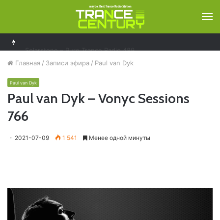
М
Solarstone – Pure Trance Radio 489
Главная
/
Записи эфира
/
Paul van Dyk
Paul van Dyk
Paul van Dyk – Vonyc Sessions
766
2021-07-09
1 541
Менее одной минуты