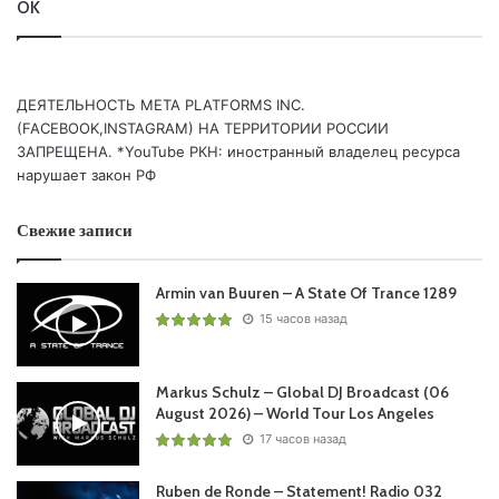
OK
Zohar – In The Air
Aser Gado – Keep Me Closer
Skyda – Into The Distance
Danny Eaton – All Smoke And Mirrors
ДЕЯТЕЛЬНОСТЬ МЕТА PLATFORMS INC.
Evgeney Lebedev – Digital Odyssey
(FACEBOOK,INSTAGRAM) НА ТЕРРИТОРИИ РОССИИ
ЗАПРЕЩЕНА. *YouTube РКН: иностранный владелец ресурса
нарушает закон РФ
C-Systems & Hanna Finsen – Feeling Fine
Sergio Marini – Kijani
Свежие записи
DJ Sehba – Mandelbrot Infinity
Avenia – Elation
Armin van Buuren – A State Of Trance 1289
Illuminor – Umzansi (Beatsole Remix)
15 часов назад
Lostly – We’re Descending
Markus Schulz – Global DJ Broadcast (06
Понравился выпуск?
August 2026) – World Tour Los Angeles
17 часов назад
Ruben de Ronde – Statement! Radio 032