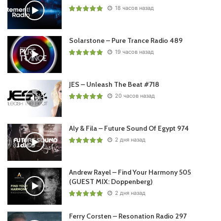
18 часов назад
Solarstone – Pure Trance Radio 489
Пользовательская оценка:
Будь первым !
19 часов назад
JES – Unleash The Beat #718
20 часов назад
Aly & Fila – Future Sound Of Egypt 974
2 дня назад
Andrew Rayel – Find Your Harmony 505
(GUEST MIX: Doppenberg)
2 дня назад
Ferry Corsten – Resonation Radio 297