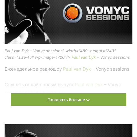
Paul van Dyk - Vonyc sessions" width="489" height="243"
class="size-full wp-image-1720"/>
Paul van Dyk
– Vonyc sessions
Еженедельное радиошоу
Paul van Dyk
– Vonyc sessions
Слушать онлайн новый выпуск
Paul van Dyk
– Vonyc
sessions онлайн бесплатно
Показать больше
На сайте
Trance Century Radio
Вы можете бесплатно
слушать онлайн песни и радиошоу
Paul van Dyk
– Vonyc
sessions в формате mp3. Лучшая музыкальная подборка
и альбомы исполнителя paul-van-dyk.