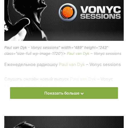
Paul van Dyk - Vonyc sessions" width="489" height="243"
class="size-full wp-image-1720"/>
Paul van Dyk
– Vonyc sessions
Еженедельное радиошоу
Paul van Dyk
– Vonyc sessions
Слушать онлайн новый выпуск
Paul van Dyk
– Vonyc
sessions онлайн бесплатно
Показать больше
На сайте
Trance Century Radio
Вы можете бесплатно
слушать онлайн песни и радиошоу
Paul van Dyk
– Vonyc
sessions в формате mp3. Лучшая музыкальная подборка
и альбомы исполнителя paul-van-dyk.