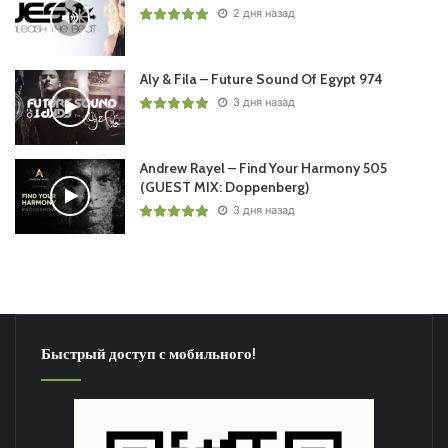
2 дня назад
Понравился выпуск?
Aly & Fila – Future Sound Of Egypt 974
3 дня назад
Andrew Rayel – Find Your Harmony 505
(GUEST MIX: Doppenberg)
Пользовательская оценка:
Будь первым !
3 дня назад
Быстрый доступ с мобильного!