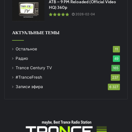
ATB – 9 PM Reloaded (Official Video
HQ) 360p
2026-02-04
АКТУАЛЬНЫЕ ТЕМЫ
Остальное
11
Радио
49
Trance Century TV
165
#TranceFresh
237
Записи эфира
6 327