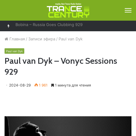
М
Главная
/
Записи эфира
/
Paul van Dyk
Paul van Dyk
Paul van Dyk – Vonyc Sessions
929
2024-08-29
1 961
1 минута для чтения