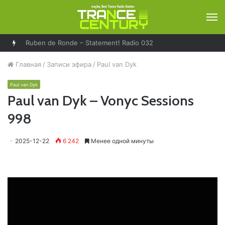
М
Ruben de Ronde – Statement! Radio 032
Главная
/
Записи эфира
/
Paul van Dyk
Paul van Dyk
Paul van Dyk – Vonyc Sessions
998
2025-12-22
6 242
Менее одной минуты