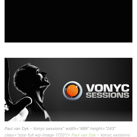
Paul van Dyk - Vonyc sessions" width="489" height="243"
class="size-full wp-image-1720"/>
Paul van Dyk
– Vonyc sessions