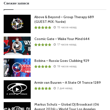
Свежие записи
21. Joe Napoli – Take This Acid Again | VANDIT
ALTERNATIVE
Above & Beyond – Group Therapy 689
22. Mike McCarthy pres. Code Name Mike – Fractal Aurora
(GUEST MIX: Yuvèe)
| VANDIT ALTERNATIVE
15 часов назад
Cosmic Gate – Wake Your Mind 644
Понравился выпуск?
17 часов назад
Bobina – Russia Goes Clubbing 929
19 часов назад
Armin van Buuren – A State Of Trance 1289
Пользовательская оценка:
Будь первым !
2 дня назад
Markus Schulz – Global DJ Broadcast (06
August 2026) – World Tour Los Angeles