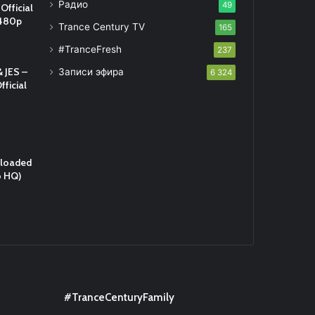
Радио
49
Official
 480p
Trance Century TV
165
#TranceFresh
237
 JES –
Записи эфира
6 324
fficial
eloaded
o HQ)
#TranceCenturyFamily