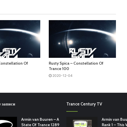
Constellation Of
Rusty Spica – Constellation Of
Trance 100
2020-12-04
 записи
Trance Century TV
Armin van Buuren – A
Armin van Buu
State Of Trance 1289
Rank 1 – This 