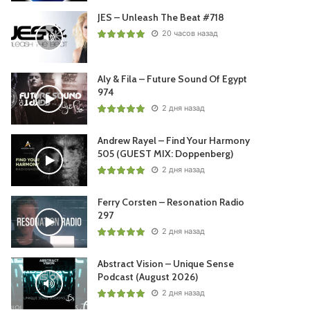
JES – Unleash The Beat #718
20 часов назад
Aly & Fila – Future Sound Of Egypt
974
2 дня назад
НЬЕ
Andrew Rayel – Find Your Harmony
505 (GUEST MIX: Doppenberg)
2 дня назад
Ferry Corsten – Resonation Radio
297
2 дня назад
Abstract Vision – Unique Sense
Podcast (August 2026)
2 дня назад