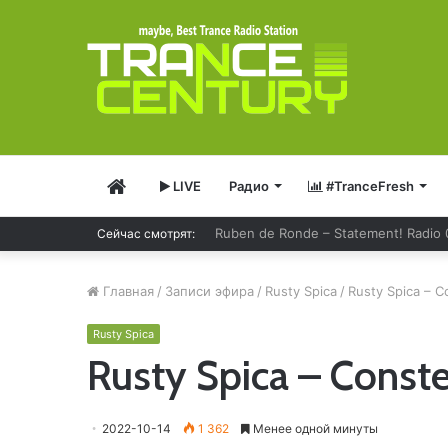
Главная
LIVE
Радио
#TranceFresh
Сейчас смотрят:
Solarstone – Pure Trance Radio 489
Главная
/
Записи эфира
/
Rusty Spica
/
Rusty Spica – C
Rusty Spica
Rusty Spica – Conste
2022-10-14
1 362
Менее одной минуты