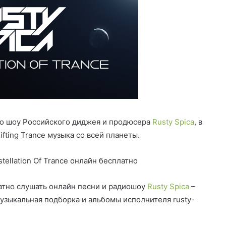
дио шоу Российского диджея и продюсера
Rusty Spica
, в
ifting Trance музыка со всей планеты.
tellation Of Trance онлайн бесплатно
тно слушать онлайн песни и радиошоу
Rusty Spica
–
 музыкальная подборка и альбомы исполнителя rusty-