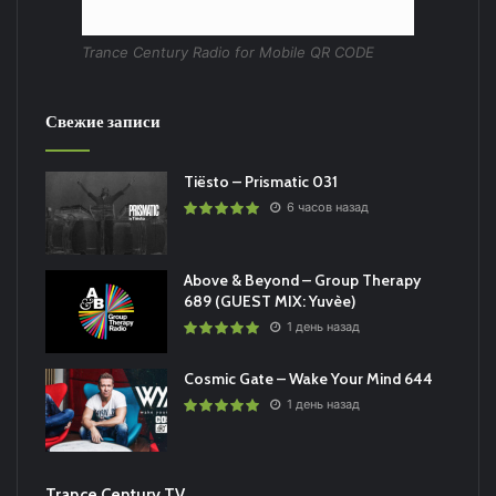
Trance Century Radio for Mobile QR CODE
Свежие записи
Tiësto – Prismatic 031
6 часов назад
Above & Beyond – Group Therapy
689 (GUEST MIX: Yuvèe)
1 день назад
Cosmic Gate – Wake Your Mind 644
1 день назад
Trance Century TV