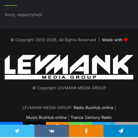
Sorry, недоступно!
© Copyright 2013-2026, All Rights Reserved |
Made with
© Copyright LEVMANK MEDIA GROUP
LEVMANK MEDIA GROUP:
Radio.RusHub.online
|
Music.RusHub.online
|
Trance Century Radio
Главная
Радио
#TranceFresh
Записи эфира
О проекте
vk.com
Odnoklassniki
Telegram
Twitter
VKontakte
Odnoklassniki
Telegram