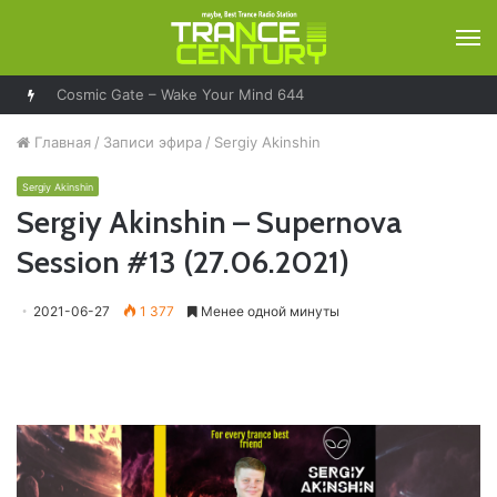
М
Cosmic Gate – Wake Your Mind 644
Главная
/
Записи эфира
/
Sergiy Akinshin
Sergiy Akinshin
Sergiy Akinshin – Supernova
Session #13 (27.06.2021)
2021-06-27
1 377
Менее одной минуты