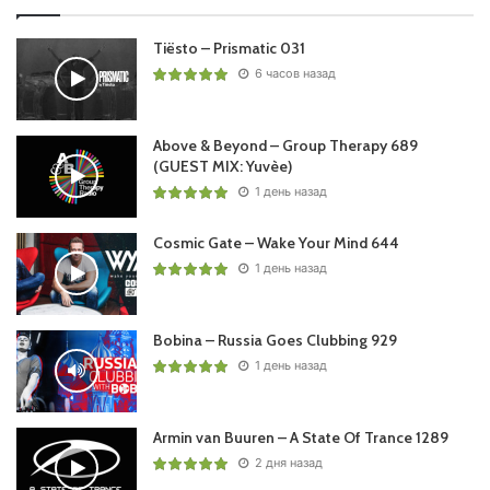
Tiësto – Prismatic 031
6 часов назад
Above & Beyond – Group Therapy 689
(GUEST MIX: Yuvèe)
1 день назад
Cosmic Gate – Wake Your Mind 644
1 день назад
Bobina – Russia Goes Clubbing 929
1 день назад
Armin van Buuren – A State Of Trance 1289
2 дня назад