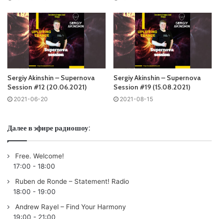
01. Liam Melly & Jessica Doherty-Lost /
Nocturnal Knights
Music
/
02. Sean Tyas & Darren Porter-The Potion (Metta and
Glyde Extended Remix) /FSOE/
03. Bixx-Empowerment /
Nocturnal Knights Music
/
04. BiXX & Yoshi & Razner feat. Sue McLaren – Still We
Sergiy Akinshin – Supernova
Sergiy Akinshin – Supernova
Session #12 (20.06.2021)
Session #19 (15.08.2021)
Rise /Amsterdam Trance Records/
2021-06-20
2021-08-15
05. Sean Truby – Inner Source /
Nocturnal Knights Music
/
06. Jody 6 – ImmersaSound /
Nocturnal Knights Music
/
07. SMR LVE & That Girl-Need Somebody /Coldharbour
Далее в эфире радиошоу:
Recordings/
08. Roman Messer feat. Joe Jury-The River /Suanda
Free. Welcome!
Music/
17:00
-
18:00
09. Lee Walls – Sunrise /Hyperdrive Recordings/
Ruben de Ronde – Statement! Radio
10. Darren Porter-Inertia /FSOE/
18:00
-
19:00
11. UCast – Quadra /In Trance We Trust/
Andrew Rayel – Find Your Harmony
19:00
-
21:00