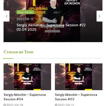
Also you can find all episodes of radioshow
Sergiy
Akinshin
– Supernova Session Free Listen and Download
Sergiy Akinshin
MP3
2021-09-12
Sergiy Akinshin – Supernova Session #22
Ближайший эфир:
(12.09.2021)
Статьи по Теме
Запись выпусков
Слушай и добавляй плейлист VK:
Tracklist:
Sergiy Akinshin – Supernova
Sergiy Akinshin – Supernova
Session #04
Session #03
2021-04-19
2021-04-11
No playlist