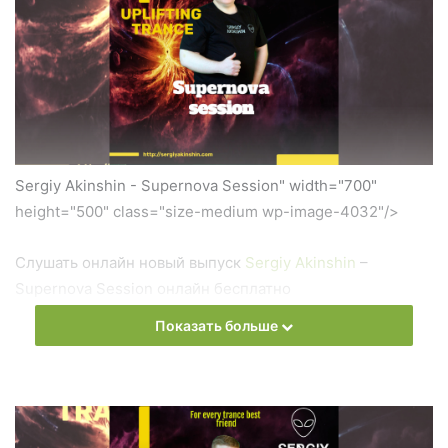
Sergiy Akinshin - Supernova Session" width="700"
height="500" class="size-medium wp-image-4032"/>
Слушать онлайн новый выпуск
Sergiy Akinshin
–
Supernova Session онлайн бесплатно
Показать больше
На сайте
Trance Century Radio
Вы можете бесплатно
слушать онлайн песни и радиошоу
Sergiy Akinshin
–
Supernova Session в формате mp3. Лучшая музыкальная
подборка и альбомы исполнителя
Sergiy Akinshin
.