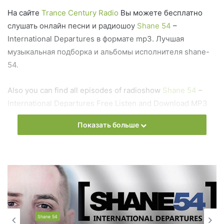
На сайте
Trance Century Radio
Вы можете бесплатно
слушать онлайн песни и радиошоу
Shane 54
–
International Departures в формате mp3. Лучшая
музыкальная подборка и альбомы исполнителя shane-
54.
Also you can find all episodes of radioshow
Shane 54
–
International Departures Free Listen and Download MP3
Показать больше
Ближайший эфир:
Запись выпусков
Слушай и добавляй плейлист VK:
Shane 54