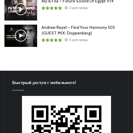
Aly & Fila – Future Sound Of Egypt 974
3 дня назад
Andrew Rayel – Find Your Harmony 505
(GUEST MIX: Doppenberg)
3 дня назад
Быстрый доступ с мобильного!