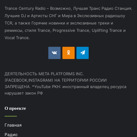
Trance Century Radio – Возможно, Лучшая Транс Радио Станция.
Лучшие DJ и Артисты СНГ и Мира в Экслюзивных радиошоу
TCR, а также Горячие новинки и экслюзивные треки и
ремиксы, стиля Trance, Progressive Trance, Uplifting Trance и
Vocal Trance.
vk.com
Odnoklassniki
Telegram
ДЕЯТЕЛЬНОСТЬ МЕТА PLATFORMS INC.
(FACEBOOK,INSTAGRAM) НА ТЕРРИТОРИИ РОССИИ
ЗАПРЕЩЕНА. *YouTube РКН: иностранный владелец ресурса
нарушает закон РФ
О проекте
Главная
Радио