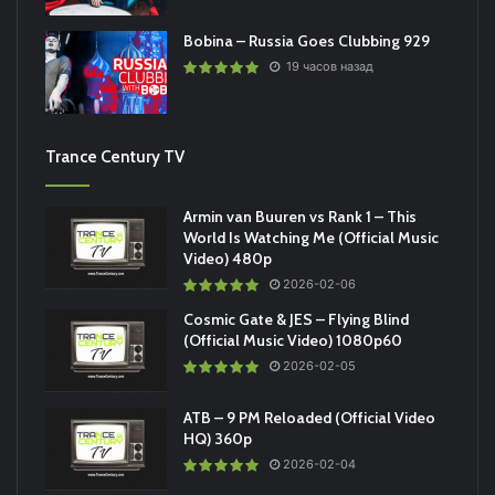
Bobina – Russia Goes Clubbing 929
19 часов назад
Trance Century TV
Armin van Buuren vs Rank 1 – This
World Is Watching Me (Official Music
Video) 480p
2026-02-06
Cosmic Gate & JES – Flying Blind
(Official Music Video) 1080p60
2026-02-05
ATB – 9 PM Reloaded (Official Video
HQ) 360p
2026-02-04