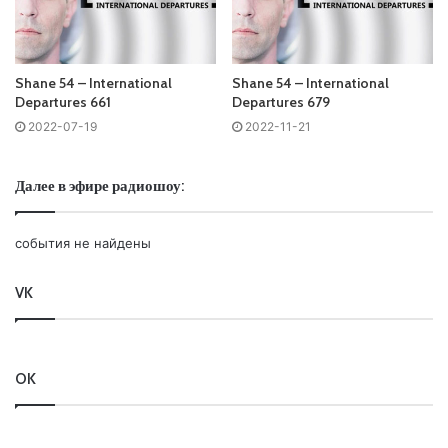
09. Drumstone – Lost River /AFTR:HRS/ 50:13
10. ilan Bluestone feat Giuseppe De Luca – I Believe
(PROFF Remix) /Anjunabeats/ 57:41
Shane 54 – International
Shane 54 – International
Departures 661
Departures 679
2022-07-19
2022-11-21
Понравился выпуск?
Далее в эфире радиошоу:
события не найдены
VK
Пользовательская оценка:
Будь первым !
OK