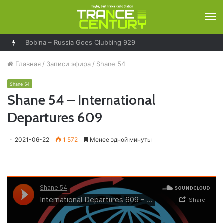
М
Bobina – Russia Goes Clubbing 929
Главная
/
Записи эфира
/
Shane 54
Shane 54
Shane 54 – International
Departures 609
2021-06-22
1 572
Менее одной минуты