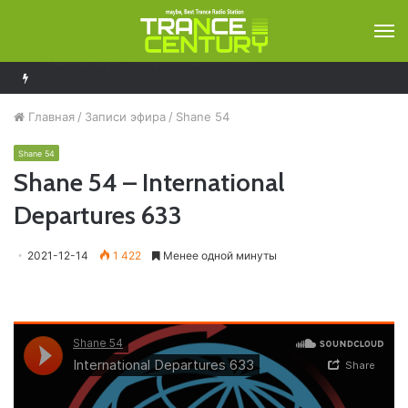
М
Ferry Corsten – Resonation Radio 296
Главная
/
Записи эфира
/
Shane 54
Shane 54
Shane 54 – International
Departures 633
2021-12-14
1 422
Менее одной минуты