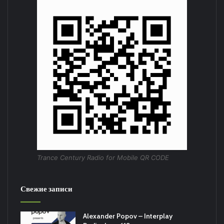
Trance Century Radio for Mobile QR CODE
Свежие записи
Alexander Popov – Interplay