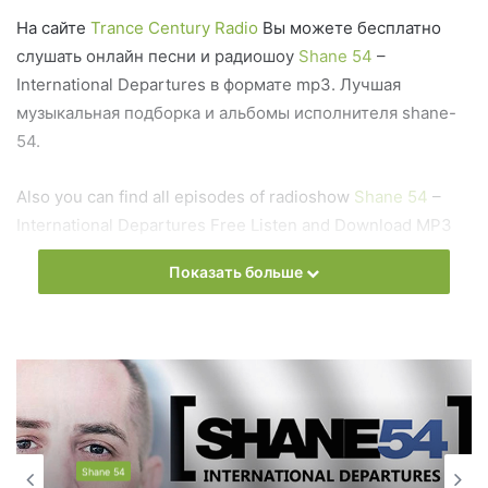
На сайте
Trance Century Radio
Вы можете бесплатно
слушать онлайн песни и радиошоу
Shane 54
–
International Departures в формате mp3. Лучшая
музыкальная подборка и альбомы исполнителя shane-
54.
Also you can find all episodes of radioshow
Shane 54
–
International Departures Free Listen and Download MP3
Показать больше
Ближайший эфир:
Запись выпусков
Слушай и добавляй плейлист VK:
Shane 54