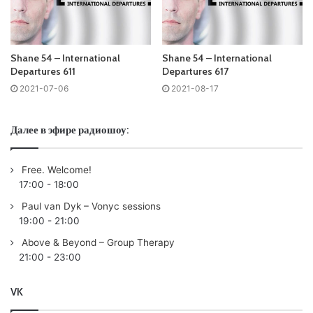
41:17
09. Anyma feat Meg Myers – Running /Armada/ 47:05
10. System F – Out Of The Blue (Matt Fax Extended Remix)
Shane 54 – International
Shane 54 – International
/Flashover/ 52:32
Departures 611
Departures 617
2021-07-06
2021-08-17
Понравился выпуск?
Далее в эфире радиошоу:
Free. Welcome!
17:00
-
18:00
Paul van Dyk – Vonyc sessions
19:00
-
21:00
Above & Beyond – Group Therapy
Пользовательская оценка:
Будь первым !
21:00
-
23:00
VK