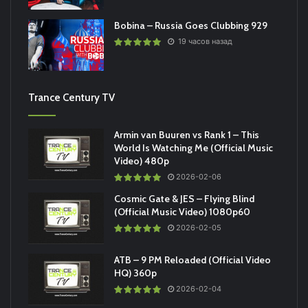
Bobina – Russia Goes Clubbing 929
19 часов назад
Trance Century TV
Armin van Buuren vs Rank 1 – This
World Is Watching Me (Official Music
Video) 480p
2026-02-06
Cosmic Gate & JES – Flying Blind
(Official Music Video) 1080p60
2026-02-05
ATB – 9 PM Reloaded (Official Video
HQ) 360p
2026-02-04