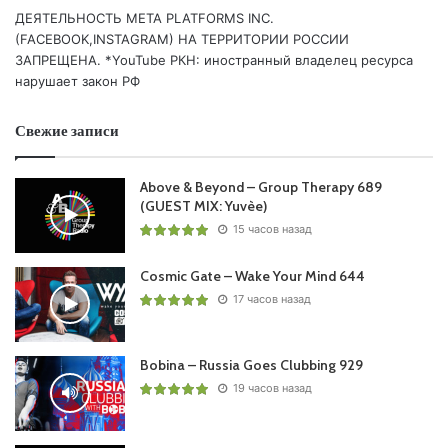
10. Evebe – Moon Heart /Pure Trance Neon/
ДЕЯТЕЛЬНОСТЬ МЕТА PLATFORMS INC.
11. Andy Cain – Try To Understand /Anomaly Records/
(FACEBOOK,INSTAGRAM) НА ТЕРРИТОРИИ РОССИИ
ЗАПРЕЩЕНА. *YouTube РКН: иностранный владелец ресурса
12. Matthew Underwood – Odyssey /Pure Trance Neon/
нарушает закон РФ
Big Tune:
Свежие записи
13. Peter Steele – Strike A Chord /Lost Language/
Above & Beyond – Group Therapy 689
Oh Yeah:
(GUEST MIX: Yuvèe)
14. Renegade System – Get Higher (Extended Mix)
15 часов назад
/Damaged Records/
Cosmic Gate – Wake Your Mind 644
Chillout Moment:
17 часов назад
15. New Order – Your Silent Face (Power, Corruption &
Lies) /Factory Records/
Bobina – Russia Goes Clubbing 929
19 часов назад
Понравился выпуск?