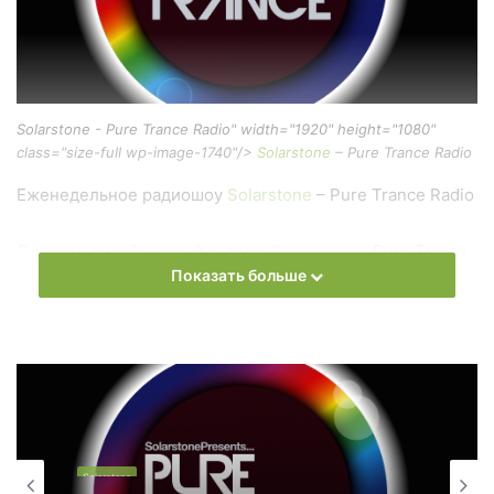
Solarstone - Pure Trance Radio" width="1920" height="1080"
class="size-full wp-image-1740"/>
Solarstone
– Pure Trance Radio
Еженедельное радиошоу
Solarstone
– Pure Trance Radio
Слушать онлайн новый выпуск
Solarstone
– Pure Trance
Показать больше
Radio онлайн бесплатно
На сайте
Trance Century Radio
Вы можете бесплатно
слушать онлайн песни и радиошоу
Solarstone
– Pure
Trance Radio в формате mp3. Лучшая музыкальная
подборка и альбомы исполнителя solarstone.
Solarstone
Also you can find all episodes of radioshow
Solarstone
–