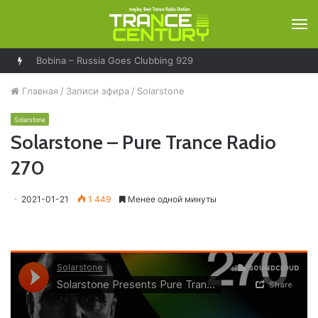
М
Bobina – Russia Goes Clubbing 929
Главная
/
Записи эфира
/
Solarstone
Solarstone
Solarstone – Pure Trance Radio
270
2021-01-21
1 449
Менее одной минуты