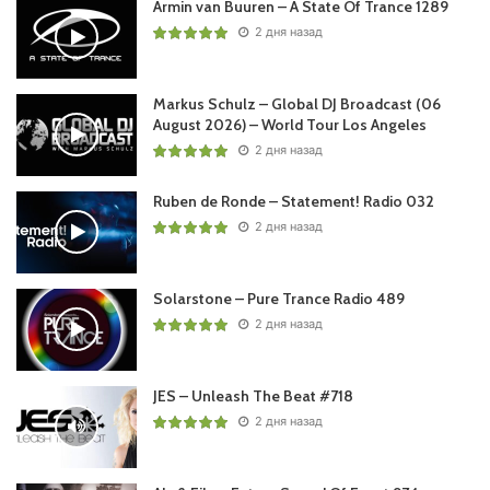
Armin van Buuren – A State Of Trance 1289
2 дня назад
Markus Schulz – Global DJ Broadcast (06
August 2026) – World Tour Los Angeles
2 дня назад
Ваша оценка:
4.5
(
1
votes)
Ruben de Ronde – Statement! Radio 032
2 дня назад
Solarstone – Pure Trance Radio 489
2 дня назад
JES – Unleash The Beat #718
2 дня назад