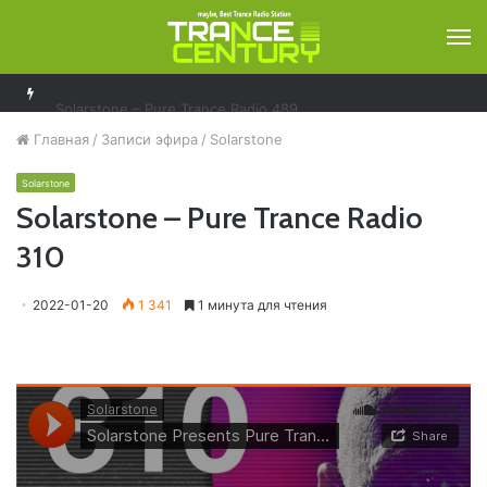
М
Solarstone – Pure Trance Radio 489
Главная
/
Записи эфира
/
Solarstone
Solarstone
Solarstone – Pure Trance Radio
310
2022-01-20
1 341
1 минута для чтения