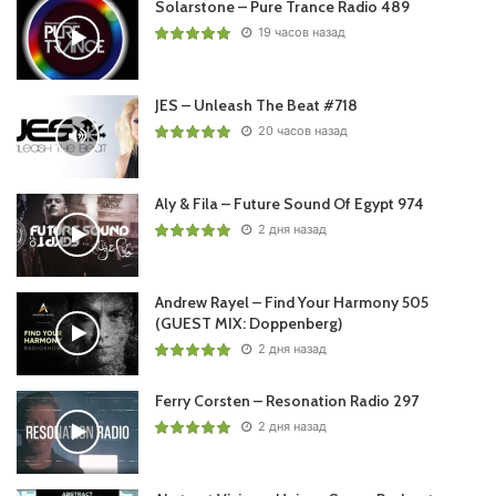
Solarstone – Pure Trance Radio 489
19 часов назад
Понравился выпуск?
JES – Unleash The Beat #718
20 часов назад
Aly & Fila – Future Sound Of Egypt 974
2 дня назад
Пользовательская оценка:
Будь первым !
Andrew Rayel – Find Your Harmony 505
(GUEST MIX: Doppenberg)
2 дня назад
Ferry Corsten – Resonation Radio 297
2 дня назад