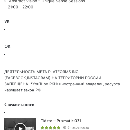
Abstract Vision – Unique Sense Sessions
/FSOE/
21:00
-
22:00
12. Robert Nickson – Delyo’s Voyage /Pure Trance/
VK
Retro Trance Classic:
13. Oxygen – Am I On Your Mind /Armada/
OK
Oh Yeah:
14. Karney – The Autopilot /Kearnage/
ДЕЯТЕЛЬНОСТЬ МЕТА PLATFORMS INC.
Chillout Moment:
(FACEBOOK,INSTAGRAM) НА ТЕРРИТОРИИ РОССИИ
ЗАПРЕЩЕНА. *YouTube РКН: иностранный владелец ресурса
15. Chris Cargo – Fron Within (Resistance) /If You Wait/
нарушает закон РФ
Свежие записи
Понравился выпуск?
Tiësto – Prismatic 031
6 часов назад