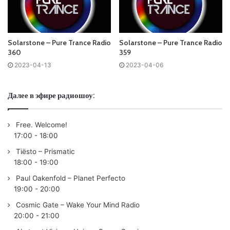
01. Cosmonaut – Milky Way (Kamilo Sanclemente Remix)
/SkyTop/
02. Chris Cargo – Aurora (Resistance) /If You Wait/
Solarstone – Pure Trance Radio
Solarstone – Pure Trance Radio
03. Hel:sløwed – Bashed /Pure Trance/
360
359
04. The Private Language – Afterglow (Julian Gray Remix)
2023-04-13
2023-04-06
/Black Hole/
05. Fonzerelli – Not Enough /Magik Muzik/
Далее в эфире радиошоу:
Big Tune:
Free. Welcome!
06.
Solarstone
– Sovereign /Black Hole/
17:00
-
18:00
Tiësto – Prismatic
07. Paul Denton – Ricochet (Stoneface & Terminal Remix)
18:00
-
19:00
/FSOE Clandestine/
Paul Oakenfold – Planet Perfecto
08. 2 Players – Signet (Glynn Alan Remix) /Lost Language/
19:00
-
20:00
09. Lost Witness – Lateott /Pure Trance Neon/
Cosmic Gate – Wake Your Mind Radio
10. Sean Tyas & David Elston – Raindance /Surgikal/
20:00
-
21:00
11. Active Limbic System vs Niko Zografos – Elevation