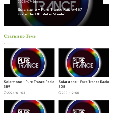
2026-07-01
Pure Trance Radio Free Listen and Download MP3
Solarstone – Pure Trance Radio 487
Expanded (ft. Peter Steele)
Ближайший эфир:
Среда
Статьи по Теме
Solarstone - Pure Trance Radio
Запись выпусков
Слушай и добавляй плейлист VK:
Solarstone – Pure Trance Radio
Solarstone – Pure Trance Radio
389
308
2024-01-04
2021-12-09
Tracklist:
No playlist