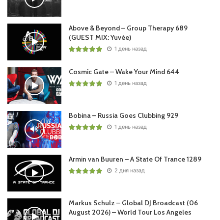
Above & Beyond – Group Therapy 689
(GUEST MIX: Yuvèe)
Пользовательская оценка:
1 день назад
Будь первым !
Cosmic Gate – Wake Your Mind 644
1 день назад
Bobina – Russia Goes Clubbing 929
1 день назад
Armin van Buuren – A State Of Trance 1289
2 дня назад
Markus Schulz – Global DJ Broadcast (06
August 2026) – World Tour Los Angeles