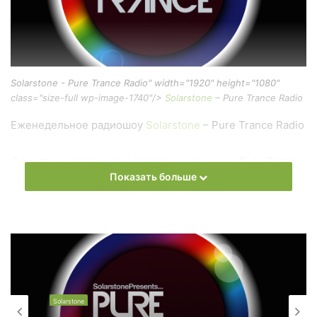
Solarstone - Pure Trance Radio" width="1920" height="1080"
class="size-full wp-image-1740"/>
Solarstone
– Pure Trance Radio
Еженедельное радиошоу
Solarstone
– Pure Trance Radio
Слушать онлайн новый выпуск
Solarstone
– Pure Trance
Показать больше
Radio онлайн бесплатно
На сайте
Trance Century Radio
Вы можете бесплатно
слушать онлайн песни и радиошоу
Solarstone
– Pure
Trance Radio в формате mp3. Лучшая музыкальная
подборка и альбомы исполнителя solarstone.
Solarstone
Also you can find all episodes of radioshow
Solarstone
–