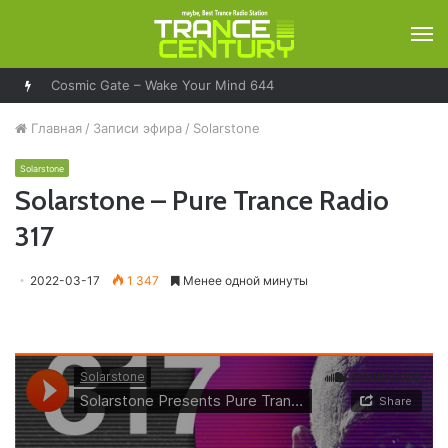
М
Cosmic Gate – Wake Your Mind 644
Главная
/
Записи эфира
/
Solarstone
Solarstone
Solarstone – Pure Trance Radio
317
2022-03-17
1 347
Менее одной минуты