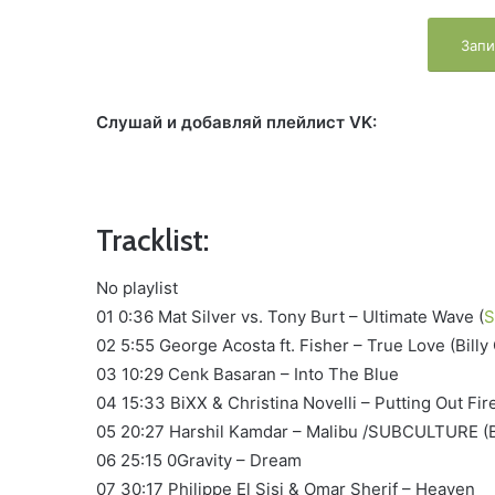
Запи
Слушай и добавляй плейлист VK:
Tracklist:
No playlist
01 0:36 Mat Silver vs. Tony Burt – Ultimate Wave (
S
02 5:55 George Acosta ft. Fisher – True Love (Bill
03 10:29 Cenk Basaran – Into The Blue
04 15:33 BiXX & Christina Novelli – Putting Out Fir
05 20:27 Harshil Kamdar – Malibu /SUBCULTURE 
06 25:15 0Gravity – Dream
07 30:17 Philippe El Sisi & Omar Sherif – Heaven