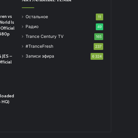
ren vs
Остальное
11
World Is
Радио
49
Official
 480p
Trance Century TV
165
#TranceFresh
237
 JES –
Записи эфира
6 324
fficial
eloaded
o HQ)