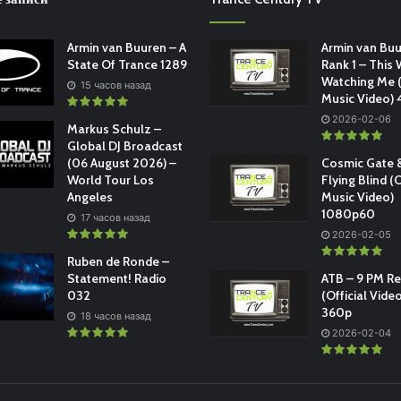
Armin van Buuren – A
Armin van Buu
State Of Trance 1289
Rank 1 – This 
Watching Me (
15 часов назад
Music Video)
2026-02-06
Markus Schulz –
Global DJ Broadcast
(06 August 2026) –
Cosmic Gate &
World Tour Los
Flying Blind (O
Angeles
Music Video)
1080p60
17 часов назад
2026-02-05
Ruben de Ronde –
Statement! Radio
ATB – 9 PM R
032
(Official Vide
360p
18 часов назад
2026-02-04