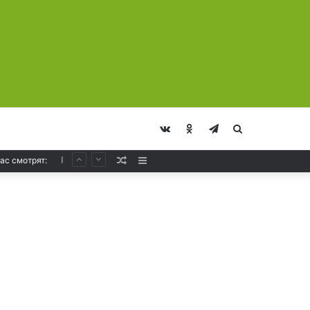
vk.com
Odnoklassniki
Telegram
Искать
Solarstone – Pure Trance Radio 489
Случайная
Sidebar
ас смотрят:
Статья