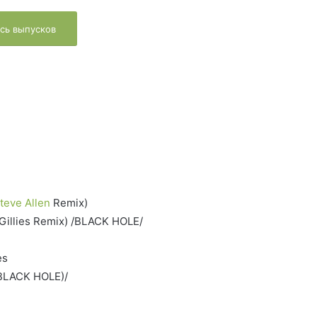
сь выпусков
teve Allen
Remix)
y Gillies Remix) /BLACK HOLE/
es
(BLACK HOLE)/