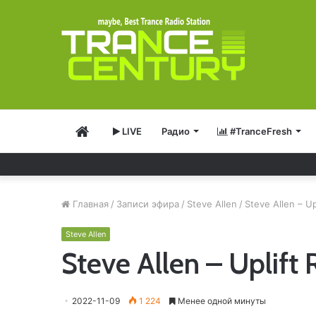
Главная
LIVE
Радио
#TranceFresh
Главная
/
Записи эфира
/
Steve Allen
/
Steve Allen – Up
Steve Allen
Steve Allen – Uplift 
2022-11-09
1 224
Менее одной минуты