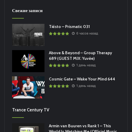
Свежие записи
Tiësto – Prismatic 031
6 часов назад
Above & Beyond – Group Therapy
689 (GUEST MIX: Yuvèe)
1 день назад
Cosmic Gate – Wake Your Mind 644
1 день назад
Trance Century TV
Armin van Buuren vs Rank 1 – This
World Is Watching Me (Official Music