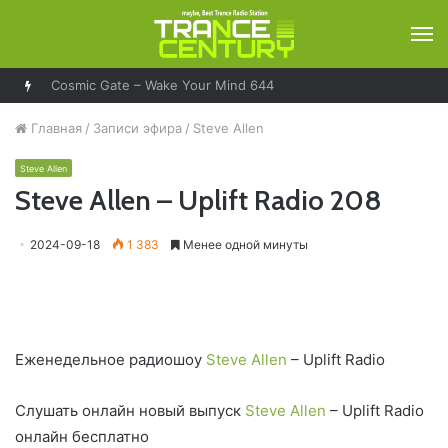
М
Cosmic Gate – Wake Your Mind 644
Главная
/
Записи эфира
/
Steve Allen
Steve Allen
Steve Allen – Uplift Radio 208
2024-09-18
1 383
Менее одной минуты
Еженедельное радиошоу
Steve Allen
– Uplift Radio
Слушать онлайн новый выпуск
Steve Allen
– Uplift Radio
онлайн бесплатно