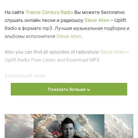
На сайте
Trance Century Radio
Вы можете бесплатно
слушать онлайн песни и радиошоу
Steve Allen
– Uplift
Radio в формате mp3. Лучшая музыкальная подборка и
альбомы исполнителя
Steve Allen
.
Also you can find all episodes of radioshow
Steve Allen
–
Uplift Radio Free Listen and Download MP3
Ближайший эфир:
Показать больше
Вторник
Steve Allen - Uplift Radio
Запись выпусков