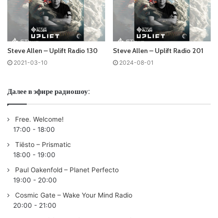
(Extended Mix)
07. C-Systems – Momentum (Extended Mix)
08. Ferry Tayle & Franco Riccobaldi – Who Knew (Mirage
Remix) (Extended Mix)
Steve Allen – Uplift Radio 130
Steve Allen – Uplift Radio 201
09. Ralphie B, Frank Waanders, Collide1 – Quantum Shift
2021-03-10
2024-08-01
(Extended Mix)
10. Derek Ryan feat. Sarah De Warren – Starts Tonight
Далее в эфире радиошоу:
(Ciaran McAuley Extended Remix)
11. Derek Ryan & N-sKing – Nagomix (Run Away) (Extended
Free. Welcome!
Mix)
17:00
-
18:00
12. Cold Blue – Thunder In Paradise (Extended Mix)
Tiësto – Prismatic
13. Sean Truby – Confluence (Original Mix)
18:00
-
19:00
14. Jackob Roenald & Paul Cartwright – Symmetry
Paul Oakenfold – Planet Perfecto
(Extended Mix)
19:00
-
20:00
Cosmic Gate – Wake Your Mind Radio
20:00
-
21:00
Понравился выпуск?