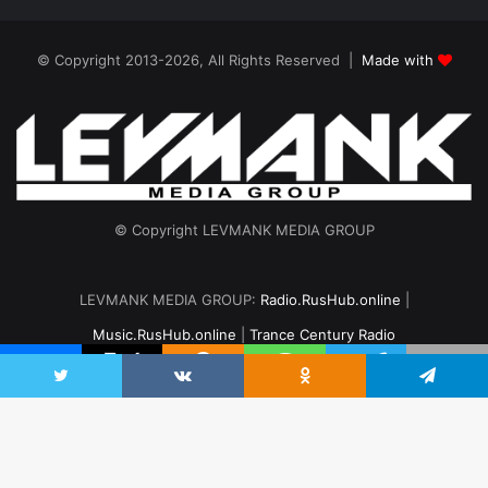
© Copyright 2013-2026, All Rights Reserved |
Made with
© Copyright LEVMANK MEDIA GROUP
LEVMANK MEDIA GROUP:
Radio.RusHub.online
|
Music.RusHub.online
|
Trance Century Radio
Главная
Радио
#TranceFresh
Записи эфира
О проекте
Twitter
VKontakte
Odnoklassniki
Telegram
vk.com
Odnoklassniki
Telegram