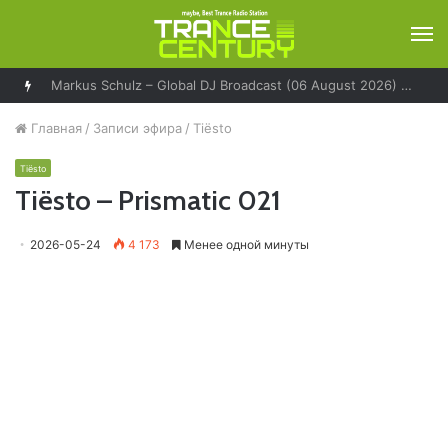
М
Markus Schulz – Global DJ Broadcast (06 August 2026) – World Tour Los Angeles
Главная
/
Записи эфира
/
Tiësto
Tiësto
Tiësto – Prismatic 021
2026-05-24
4 173
Менее одной минуты