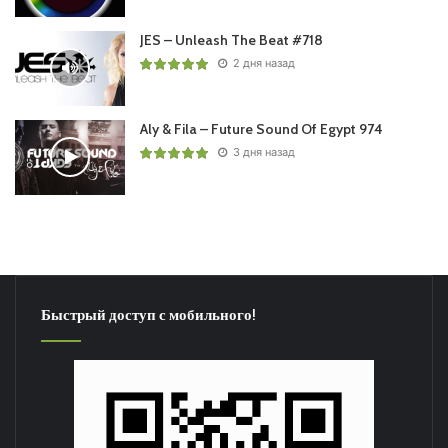
JES – Unleash The Beat #718
2 дня назад
Aly & Fila – Future Sound Of Egypt 974
3 дня назад
Быстрый доступ с мобильного!