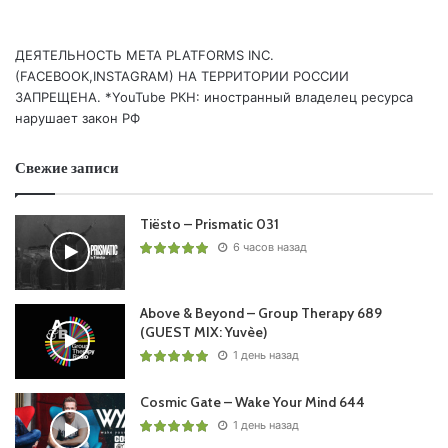
ДЕЯТЕЛЬНОСТЬ МЕТА PLATFORMS INC.
(FACEBOOK,INSTAGRAM) НА ТЕРРИТОРИИ РОССИИ
ЗАПРЕЩЕНА. *YouTube РКН: иностранный владелец ресурса
нарушает закон РФ
Свежие записи
Ваша оценка:
4.78
(
2
votes)
Tiësto – Prismatic 031
6 часов назад
Above & Beyond – Group Therapy 689
(GUEST MIX: Yuvèe)
1 день назад
Cosmic Gate – Wake Your Mind 644
1 день назад