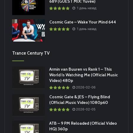
689 (GUEST MIX: Yuvèe)
1 день назад
Cosmic Gate – Wake Your Mind 644
1 день назад
Trance Century TV
Armin van Buuren vs Rank 1 – This
World Is Watching Me (Official Music
Video) 480p
2026-02-06
Cosmic Gate & JES – Flying Blind
(Official Music Video) 1080p60
2026-02-05
ATB – 9 PM Reloaded (Official Video
HQ) 360p