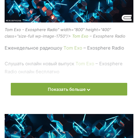
Tom Exo - Exosphere Radio" width="800" height="400"
class="size-full wp-image-1750"/>
Tom Exo
– Exosphere Radio
Еженедельное радиошоу
Tom Exo
– Exosphere Radio
Слушать онлайн новый выпуск
Tom Exo
– Exosphere
Radio онлайн бесплатно
На сайте
Trance Century Radio
Вы можете бесплатно
Показать больше
слушать онлайн песни и радиошоу
Tom Exo
– Exosphere
Radio в формате mp3. Лучшая музыкальная подборка и
альбомы исполнителя tom-exo.
Also you can find all episodes of radioshow
Tom Exo
–
Exosphere Radio Free Listen and Download MP3