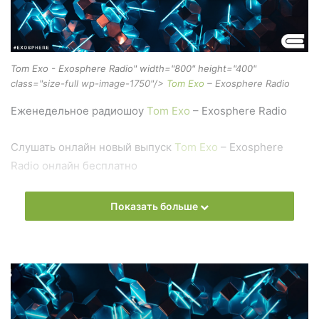
Tom Exo - Exosphere Radio" width="800" height="400"
class="size-full wp-image-1750"/>
Tom Exo
– Exosphere Radio
Еженедельное радиошоу
Tom Exo
– Exosphere Radio
Слушать онлайн новый выпуск
Tom Exo
– Exosphere
Radio онлайн бесплатно
На сайте
Trance Century Radio
Вы можете бесплатно
Показать больше
слушать онлайн песни и радиошоу
Tom Exo
– Exosphere
Radio в формате mp3. Лучшая музыкальная подборка и
альбомы исполнителя tom-exo.
Also you can find all episodes of radioshow
Tom Exo
–
Exosphere Radio Free Listen and Download MP3