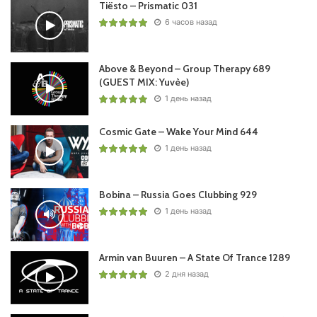
Tiësto – Prismatic 031
6 часов назад
Above & Beyond – Group Therapy 689
(GUEST MIX: Yuvèe)
1 день назад
Cosmic Gate – Wake Your Mind 644
1 день назад
Bobina – Russia Goes Clubbing 929
1 день назад
Armin van Buuren – A State Of Trance 1289
2 дня назад