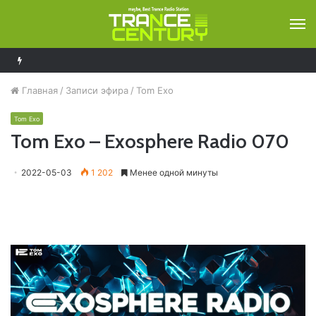
М
Bobina – Russia Goes Clubbing 929
Главная
/
Записи эфира
/
Tom Exo
Tom Exo
Tom Exo – Exosphere Radio 070
2022-05-03
1 202
Менее одной минуты