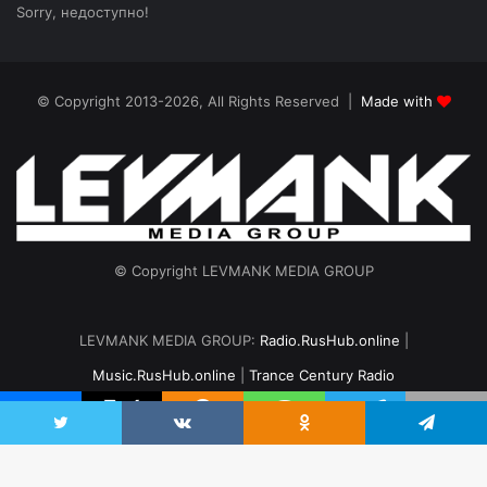
Sorry, недоступно!
© Copyright 2013-2026, All Rights Reserved |
Made with
© Copyright LEVMANK MEDIA GROUP
LEVMANK MEDIA GROUP:
Radio.RusHub.online
|
Music.RusHub.online
|
Trance Century Radio
Главная
Радио
#TranceFresh
Записи эфира
О проекте
vk.com
Odnoklassniki
Telegram
Twitter
VKontakte
Odnoklassniki
Telegram