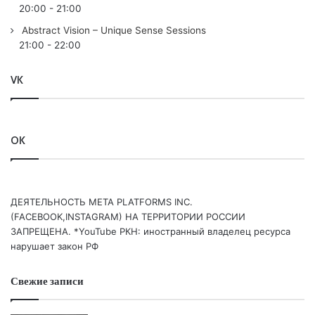
20:00
-
21:00
Abstract Vision – Unique Sense Sessions
Понравился выпуск?
21:00
-
22:00
VK
OK
Пользовательская оценка:
Будь первым !
ДЕЯТЕЛЬНОСТЬ МЕТА PLATFORMS INC.
(FACEBOOK,INSTAGRAM) НА ТЕРРИТОРИИ РОССИИ
ЗАПРЕЩЕНА. *YouTube РКН: иностранный владелец ресурса
нарушает закон РФ
Свежие записи