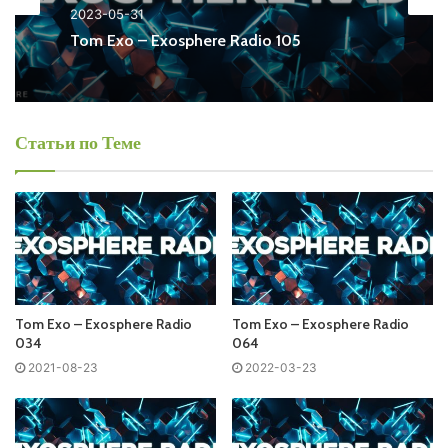
2023-05-31
Ближайший эфир:
Tom Exo – Exosphere Radio 105
Статьи по Теме
Запись выпусков
Слушай и добавляй плейлист VK:
Tracklist:
Tom Exo – Exosphere Radio
Tom Exo – Exosphere Radio
034
064
No playlist
2021-08-23
2022-03-23
01.Amos&Riot Night Vs Destia&Sue McLaren – The Answer
/Deep In Thought/
02.Pierre Pienaar&Rob Dalby – Ascension /Flashover