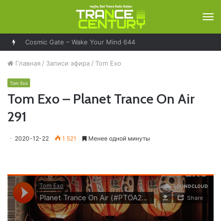
М
Cosmic Gate – Wake Your Mind 644
Главная
/
Записи эфира
/
Tom Exo
Tom Exo
Tom Exo – Planet Trance On Air
291
2020-12-22
1 521
Менее одной минуты