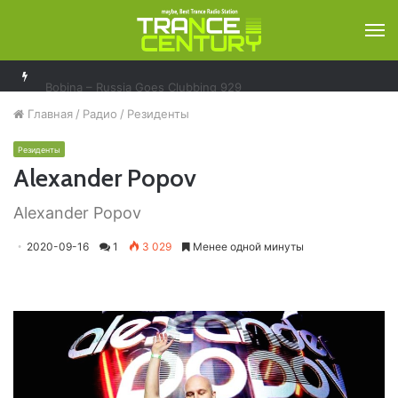
М
Bobina – Russia Goes Clubbing 929
Главная
/
Радио
/
Резиденты
Резиденты
Alexander Popov
Alexander Popov
2020-09-16
1
3 029
Менее одной минуты