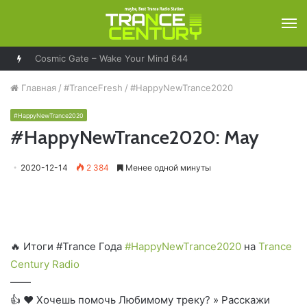
М
Cosmic Gate – Wake Your Mind 644
Главная
/
#TranceFresh
/
#HappyNewTrance2020
#HappyNewTrance2020
#HappyNewTrance2020: May
2020-12-14
2 384
Менее одной минуты
🔥 Итоги #Trance Года
#HappyNewTrance2020
на
Trance
Century Radio
——
👍 ❤ Хочешь помочь Любимому треку? » Расскажи