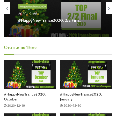
#HappyNewTrance2020
2020-12-25
Понравился выпуск?
#HappyNewTrance2020: 2/2 Final
Статьи по Теме
Пользовательская оценка:
Будь первым !
#HappyNewTrance2020:
#HappyNewTrance2020:
October
January
2020-12-19
2020-12-10