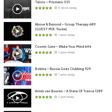
Tiësto – Prismatic 031
6 часов назад
Above & Beyond – Group Therapy 689
(GUEST MIX: Yuvèe)
1 день назад
Cosmic Gate – Wake Your Mind 644
1 день назад
Bobina – Russia Goes Clubbing 929
1 день назад
Armin van Buuren – A State Of Trance 1289
2 дня назад