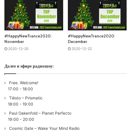
#HappyNewTrance2020:
#HappyNewTrance2020:
November
December
2020-12-20
2020-12-22
Далее в эфире радиошоу:
Free. Welcome!
17:00
-
18:00
Tiësto – Prismatic
18:00
-
19:00
Paul Oakenfold – Planet Perfecto
19:00
-
20:00
Cosmic Gate – Wake Your Mind Radio