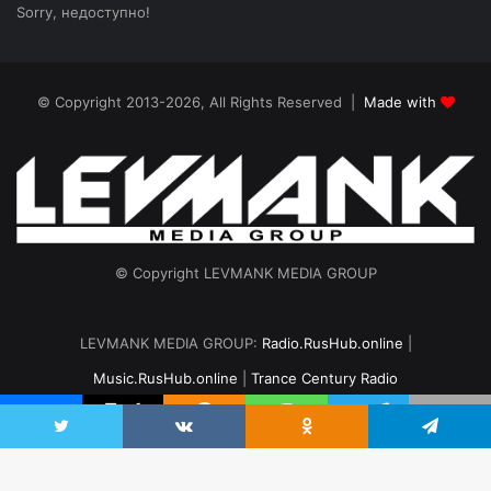
Sorry, недоступно!
© Copyright 2013-2026, All Rights Reserved |
Made with
© Copyright LEVMANK MEDIA GROUP
LEVMANK MEDIA GROUP:
Radio.RusHub.online
|
Music.RusHub.online
|
Trance Century Radio
Главная
Радио
#TranceFresh
Записи эфира
О проекте
vk.com
Odnoklassniki
Telegram
Twitter
VKontakte
Odnoklassniki
Telegram