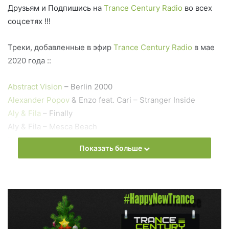
Друзьям и Подпишись на
Trance Century Radio
во всех
соцсетях !!!
Треки, добавленные в эфир
Trance Century Radio
в мае
2020 года ::
Abstract Vision
– Berlin 2000
Alexander Popov
& Enzo feat. Cari – Stranger Inside
Aly & Fila
– Finally
Aly & Fila – Mesca Beach
Ferry Corsten
– Tomorrow
Показать больше
Giuseppe Ottaviani & Lucid Blue – I Believe
Richard Durand – The Open
Shogun ft Natalie Gioia – Time For Us
Голосуй прямо сейчас: