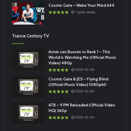
Cosmic Gate – Wake Your Mind 644
1 день назад
Trance Century TV
Armin van Buuren vs Rank 1 – This
World Is Watching Me (Official Music
Video) 480p
2026-02-06
Cosmic Gate & JES – Flying Blind
(Official Music Video) 1080p60
2026-02-05
ATB – 9 PM Reloaded (Official Video
HQ) 360p
2026-02-04