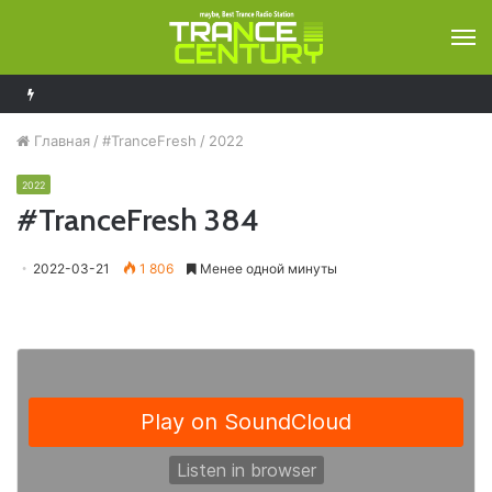
М
Bobina – Russia Goes Clubbing 929
Главная
/
#TranceFresh
/
2022
2022
#TranceFresh 384
2022-03-21
1 806
Менее одной минуты