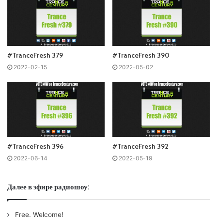
Понравился выпуск?
#TranceFresh 379
#TranceFresh 390
2022-02-15
2022-05-02
Пользовательская оценка:
Будь первым !
#TranceFresh 396
#TranceFresh 392
2022-06-14
2022-05-19
Далее в эфире радиошоу:
Free. Welcome!