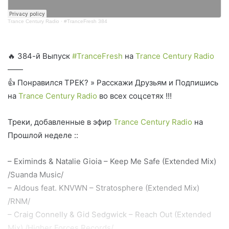
Trance Century Radio
·
#TranceFresh 384
🔥 384-й Выпуск
#TranceFresh
на
Trance Century Radio
——
👍 Понравился ТРЕК? » Расскажи Друзьям и Подпишись
на
Trance Century Radio
во всех соцсетях !!!
Треки, добавленные в эфир
Trance Century Radio
на
Прошлой неделе ::
– Eximinds & Natalie Gioia – Keep Me Safe (Extended Mix)
/Suanda Music/
– Aldous feat. KNVWN – Stratosphere (Extended Mix)
/RNM/
– Craig Connelly & Gid Sedgwick – Reach Out (Extended
Mix) /Higher Forces Records/