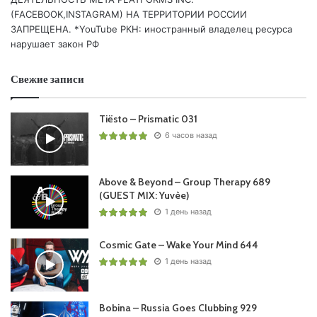
(FACEBOOK,INSTAGRAM) НА ТЕРРИТОРИИ РОССИИ
ЗАПРЕЩЕНА. *YouTube РКН: иностранный владелец ресурса
нарушает закон РФ
Свежие записи
Tiësto – Prismatic 031
6 часов назад
Above & Beyond – Group Therapy 689
(GUEST MIX: Yuvèe)
1 день назад
Cosmic Gate – Wake Your Mind 644
1 день назад
Bobina – Russia Goes Clubbing 929