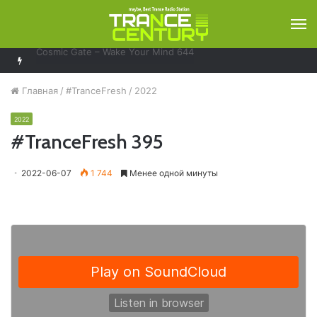
М
Bobina – Russia Goes Clubbing 929
Главная
/
#TranceFresh
/
2022
2022
#TranceFresh 395
2022-06-07
1 744
Менее одной минуты