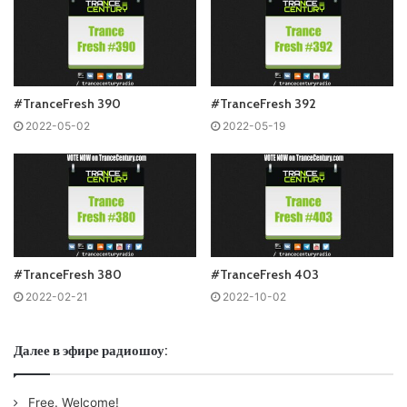
Понравился выпуск?
#TranceFresh 390
#TranceFresh 392
2022-05-02
2022-05-19
Ваша оценка:
0.45
(
1
votes)
#TranceFresh 380
#TranceFresh 403
2022-02-21
2022-10-02
Далее в эфире радиошоу:
Free. Welcome!