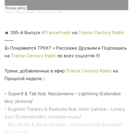
Trance Century Radio
·
#TranceFresh 395
🔥 395-й Выпуск
#TranceFresh
на
Trance Century Radio
——
👍 Понравился ТРЕК? » Расскажи Друзьям и Подпишись
на
Trance Century Radio
во всех соцсетях !!!
Треки, добавленные в эфир
Trance Century Radio
на
Прошлой неделе ::
– Super8 & Tab feat. Nazzereene – Lightning (Extended
Mix) /Armind/
– Eugenio Tokarev & Beatsole feat. Amin Salmee – Lonely
Soul (Extended Mix) /nomads music/
– Raz Nitzan & Sarah Howells – Unconditional (Extended
Mix) /RNM/