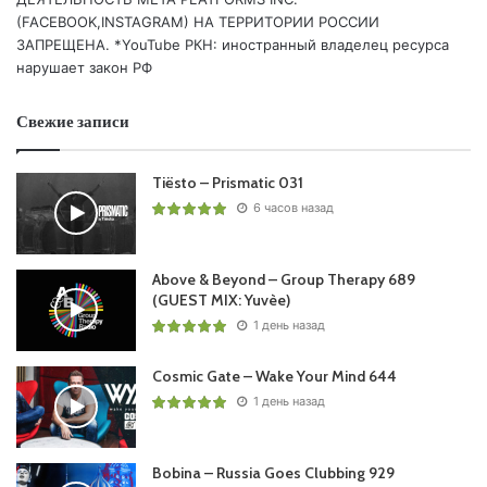
(FACEBOOK,INSTAGRAM) НА ТЕРРИТОРИИ РОССИИ
ЗАПРЕЩЕНА. *YouTube РКН: иностранный владелец ресурса
нарушает закон РФ
Свежие записи
Tiësto – Prismatic 031
6 часов назад
Above & Beyond – Group Therapy 689
(GUEST MIX: Yuvèe)
1 день назад
Cosmic Gate – Wake Your Mind 644
1 день назад
Bobina – Russia Goes Clubbing 929