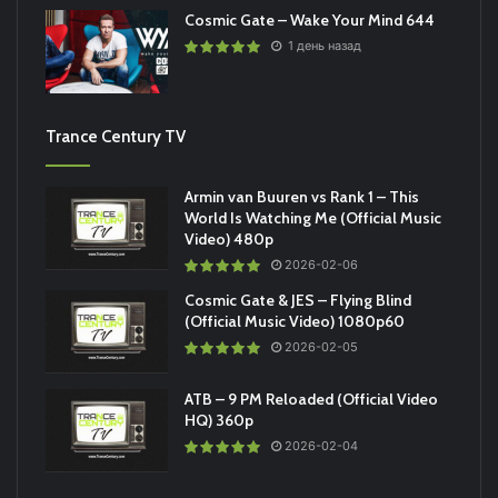
Cosmic Gate – Wake Your Mind 644
1 день назад
Trance Century TV
Armin van Buuren vs Rank 1 – This
World Is Watching Me (Official Music
Video) 480p
2026-02-06
Cosmic Gate & JES – Flying Blind
(Official Music Video) 1080p60
2026-02-05
ATB – 9 PM Reloaded (Official Video
HQ) 360p
2026-02-04