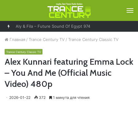
М
Aly & Fila – Future Sound Of Egypt 974
Главная
/
Trance Century TV
/
Trance Century Classic TV
Trance Century Classic TV
Alex Kunnari featuring Emma Lock
– You And Me (Official Music
Video) 480p
2026-01-22
372
1 минута для чтения