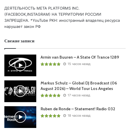
создавал позитивное, объединяющее настроение.
ДЕЯТЕЛЬНОСТЬ МЕТА PLATFORMS INC.
(FACEBOOK,INSTAGRAM) НА ТЕРРИТОРИИ РОССИИ
Где слушать мелодичный и
ЗАПРЕЩЕНА. *YouTube РКН: иностранный владелец ресурса
нарушает закон РФ
вокальный прогрессив-транс?
Свежие записи
«You And Me» — жемчужина для ценителей красоты и
гармонии. Для большего погружения в мир светлого и
Armin van Buuren – A State Of Trance 1289
эмоционального транса слушайте онлайн-радио
Trance
15 часов назад
Century Harmony
.
Нас находят по словам:
Alex Kunnari, Emma Lock, You
Markus Schulz – Global DJ Broadcast (06
And Me, official video, 480p, vocal trance, progressive
August 2026) – World Tour Los Angeles
17 часов назад
trance, Finnish trance, Алекс Куннари, Эмма Лок, 2006,
скачать видео, смотреть клип, trance century, trance
Ruben de Ronde – Statement! Radio 032
radio, онлайн радио.
18 часов назад
#AlexKunnari #EmmaLock #YouAndMe #Trance
#VocalTrance #ProgressiveTrance #FinnishTrance