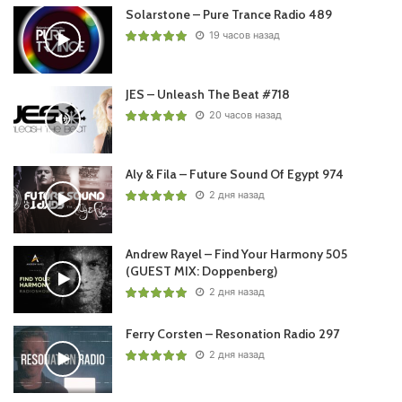
#OfficialVideo #480p #TranceCentury
Solarstone – Pure Trance Radio 489
#TranceCenturyHarmony #TranceCenturyRadio #TCR
19 часов назад
JES – Unleash The Beat #718
Нравится плейлист?
20 часов назад
Aly & Fila – Future Sound Of Egypt 974
2 дня назад
Andrew Rayel – Find Your Harmony 505
Пользовательская оценка:
Будь первым !
(GUEST MIX: Doppenberg)
2 дня назад
Ferry Corsten – Resonation Radio 297
2 дня назад
Теги
#Playlist