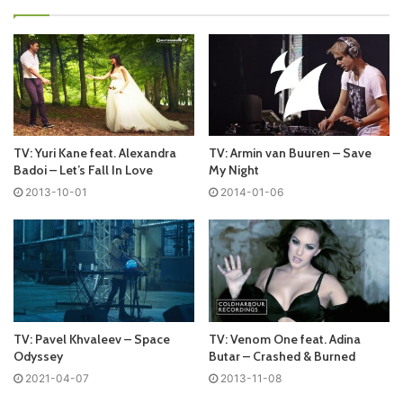
TV: Yuri Kane feat. Alexandra
TV: Armin van Buuren – Save
Badoi – Let’s Fall In Love
My Night
2013-10-01
2014-01-06
TV: Pavel Khvaleev – Space
TV: Venom One feat. Adina
Odyssey
Butar – Crashed & Burned
2021-04-07
2013-11-08