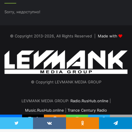
Sorry, недоступно!
© Copyright 2013-2026, All Rights Reserved |
Made with
© Copyright LEVMANK MEDIA GROUP
LEVMANK MEDIA GROUP:
Radio.RusHub.online
|
Music.RusHub.online
|
Trance Century Radio
Главная
Радио
#TranceFresh
Записи эфира
О проекте
vk.com
Odnoklassniki
Telegram
Twitter
VKontakte
Odnoklassniki
Telegram