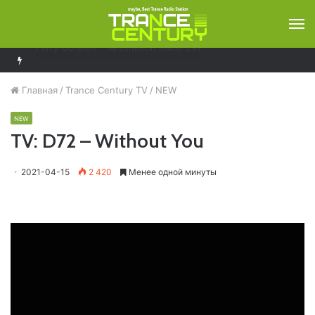
М
Abstract Vision – Unique Sense Podcast (August 2026)
Главная
/
Trance Century TV
/
NEW
NEW
TV: D72 – Without You
2021-04-15
2 420
Менее одной минуты